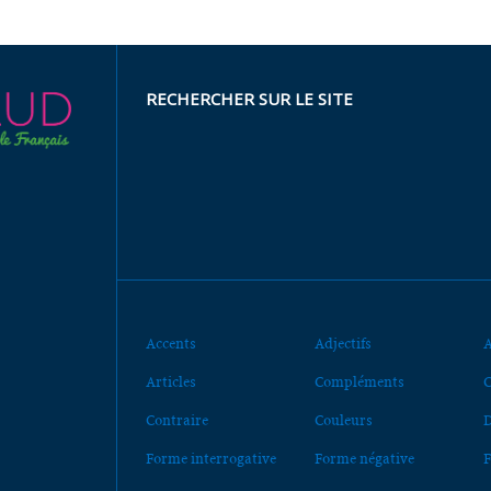
RECHERCHER SUR LE SITE
Accents
Adjectifs
A
Articles
Compléments
C
Contraire
Couleurs
D
Forme interrogative
Forme négative
F