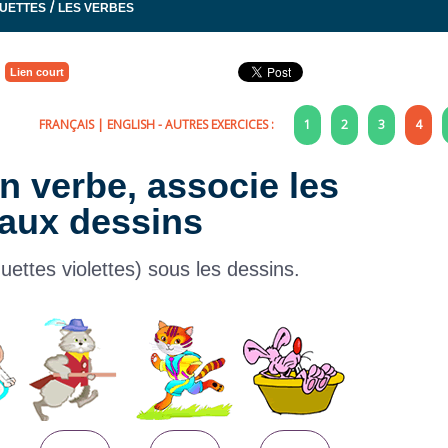
/
QUETTES
LES VERBES
Lien court
FRANÇAIS
|
ENGLISH
- AUTRES EXERCICES :
1
2
3
4
on verbe, associe les
aux dessins
quettes violettes) sous les dessins.