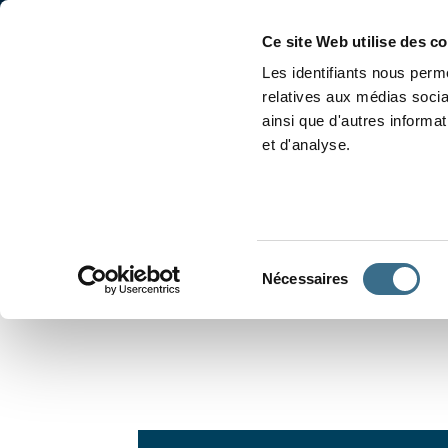
Accueil
Conjugaison
Ce site Web utilise des c
Les identifiants nous perme
relatives aux médias socia
ainsi que d'autres informa
et d'analyse.
APPRENDRE À CONJUGUER
Sélection
Nécessaires
du
consentement