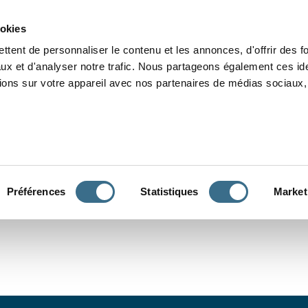
Grammaire
Orthographe
Dictée
Lecture
Vocabulaire
Divers
Par
ookies
ttent de personnaliser le contenu et les annonces, d'offrir des f
ux et d'analyser notre trafic. Nous partageons également ces ide
tions sur votre appareil avec nos partenaires de médias sociaux, 
CONJUGUER
Préférences
Statistiques
Market