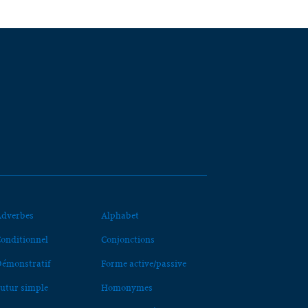
dverbes
Alphabet
onditionnel
Conjonctions
émonstratif
Forme active/passive
utur simple
Homonymes