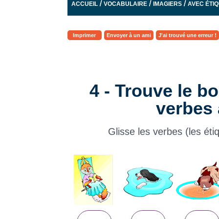
/
/
/
ACCUEIL
VOCABULAIRE
IMAGIERS
AVEC ÉTI
Imprimer
Envoyer à un ami
J'ai trouvé une erreur !
4 - Trouve le b
verbes 
Glisse les verbes (les éti