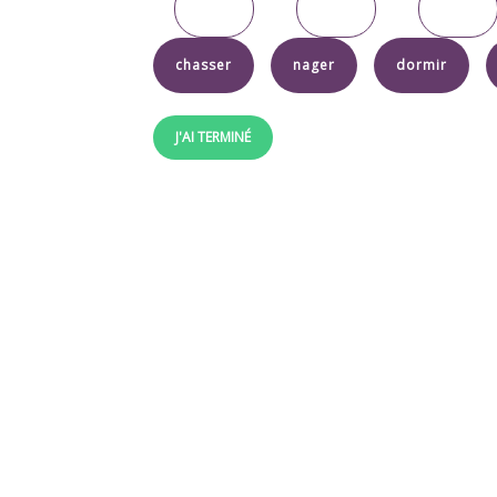
chasser
nager
dormir
J'AI TERMINÉ