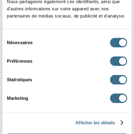
Laura
la cousine de mon ami.
Nous partageons également ces identifiants, ainsi que
d'autres informations sur votre appareil avec nos
J’
sous la douche lorsque le téléphone a sonné.
partenaires de médias sociaux, de publicité et d'analyse.
Mardi dernier, vous
nombreux aux vœux du
Sélection
Maire.
Nécessaires
du
Nous
inquiets de te savoir sur la route par ce
consentement
Préférences
temps là.
La cour
noire de monde, tout le monde voulait
Statistiques
voir la Star.
était
étais
étaient
étions
étions
Marketing
étaient
était
étiez
Afficher les détails
J'AI TERMINÉ