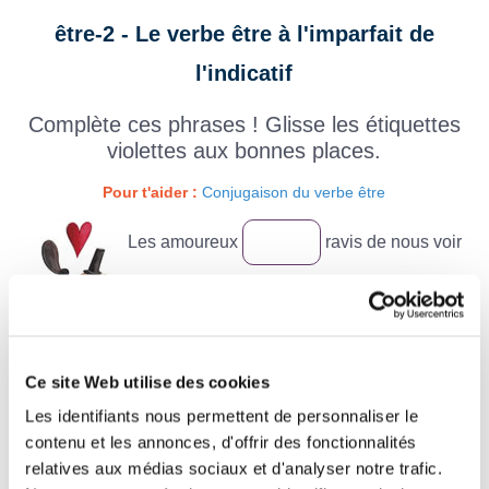
être-2 - Le verbe être à l'imparfait de
l'indicatif
Complète ces phrases ! Glisse les étiquettes
violettes aux bonnes places.
Pour t'aider :
Conjugaison du verbe être
Les amoureux
ravis de nous voir
à leur mariage.
L'an dernier, nous
en vacances
au Portugal.
Ce site Web utilise des cookies
Tu n’as pas vu mes clés, elles
sur
Les identifiants nous permettent de personnaliser le
contenu et les annonces, d'offrir des fonctionnalités
la table ?
relatives aux médias sociaux et d'analyser notre trafic.