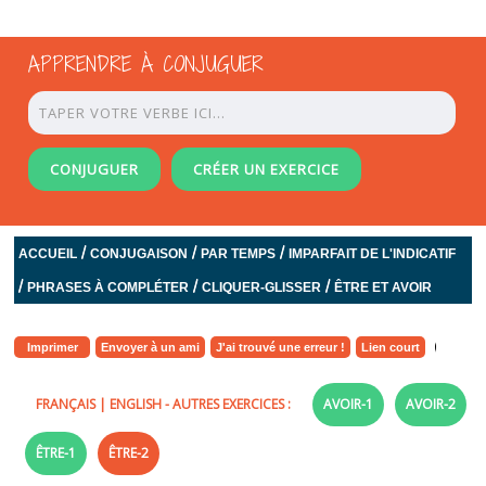
APPRENDRE À CONJUGUER
CONJUGUER
CRÉER UN EXERCICE
/
/
/
ACCUEIL
CONJUGAISON
PAR TEMPS
IMPARFAIT DE L'INDICATIF
/
/
/
PHRASES À COMPLÉTER
CLIQUER-GLISSER
ÊTRE ET AVOIR
Imprimer
Envoyer à un ami
J'ai trouvé une erreur !
Lien court
FRANÇAIS
|
ENGLISH
- AUTRES EXERCICES :
AVOIR-1
AVOIR-2
ÊTRE-1
ÊTRE-2