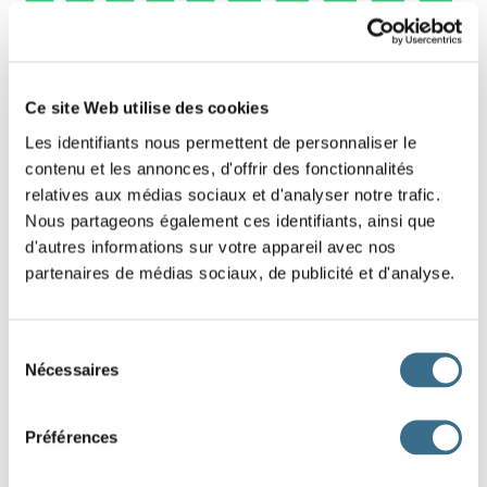
3 - Learn how to make a sentence in French
- The quotes
Ce site Web utilise des cookies
Les identifiants nous permettent de personnaliser le
Slide these words in the right order to restore
contenu et les annonces, d'offrir des fonctionnalités
the quote, help yourself with the hint above the
relatives aux médias sociaux et d'analyser notre trafic.
words.
Nous partageons également ces identifiants, ainsi que
d'autres informations sur votre appareil avec nos
Hint: This quote is when we talk about promises that we do
partenaires de médias sociaux, de publicité et d'analyse.
not believe in or that have not yet been fulfilled.
Sélection
le
Autant
emporte
vent.
en
Nécessaires
du
consentement
DONE!
Préférences