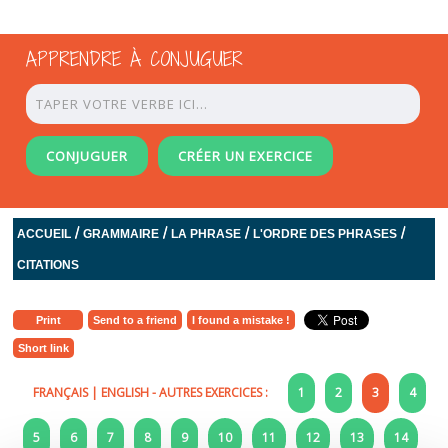
APPRENDRE À CONJUGUER
CONJUGUER
CRÉER UN EXERCICE
/
/
/
/
ACCUEIL
GRAMMAIRE
LA PHRASE
L'ORDRE DES PHRASES
CITATIONS
Print
Send to a friend
I found a mistake !
Short link
FRANÇAIS
|
ENGLISH
- AUTRES EXERCICES :
1
2
3
4
5
6
7
8
9
10
11
12
13
14