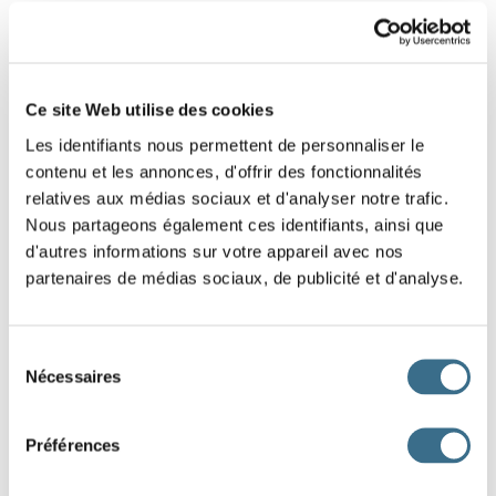
8 - Learn how to make a sentence in French
- The quotes
Ce site Web utilise des cookies
Slide these words in the right order to restore
Les identifiants nous permettent de personnaliser le
the quote, help yourself with the hint above the
contenu et les annonces, d'offrir des fonctionnalités
words.
relatives aux médias sociaux et d'analyser notre trafic.
Hint: When you've already experienced an unpleasant adventure,
Nous partageons également ces identifiants, ainsi que
you become suspicious.
d'autres informations sur votre appareil avec nos
partenaires de médias sociaux, de publicité et d'analyse.
l'
eau
Chat
craint
échaudé
froide.
Sélection
DONE!
Nécessaires
du
consentement
Préférences