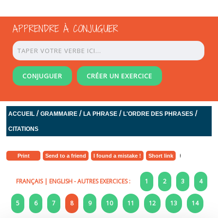
APPRENDRE À CONJUGUER
CONJUGUER
CRÉER UN EXERCICE
/
/
/
/
ACCUEIL
GRAMMAIRE
LA PHRASE
L'ORDRE DES PHRASES
CITATIONS
Print
Send to a friend
I found a mistake !
Short link
FRANÇAIS
|
ENGLISH
- AUTRES EXERCICES :
1
2
3
4
5
6
7
8
9
10
11
12
13
14