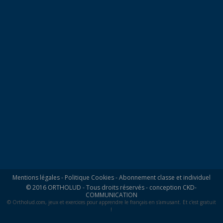
Mentions légales
-
Politique Cookies
-
Abonnement classe et individuel
© 2016 ORTHOLUD - Tous droits réservés - conception
CKD-
COMMUNICATION
© Ortholud.com, jeux et exercices pour apprendre le français en s'amusant. Et c'est gratuit
!