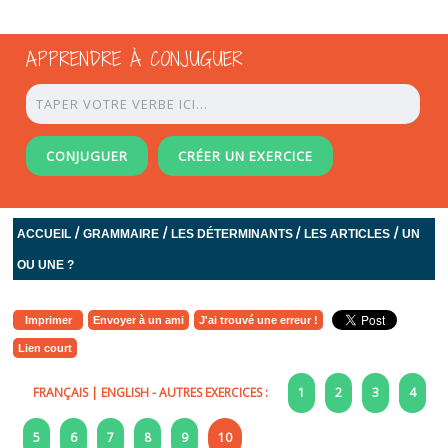
APPRENDRE À CONJUGUER
CONJUGUER
CRÉER UN EXERCICE
/
/
/
/
ACCUEIL
GRAMMAIRE
LES DÉTERMINANTS
LES ARTICLES
UN
OU UNE ?
Imprimer
Envoyer à un ami
J'ai trouvé une erreur !
Lien court
FRANÇAIS
|
ENGLISH
- AUTRES EXERCICES :
1
2
3
4
5
6
7
8
9
10