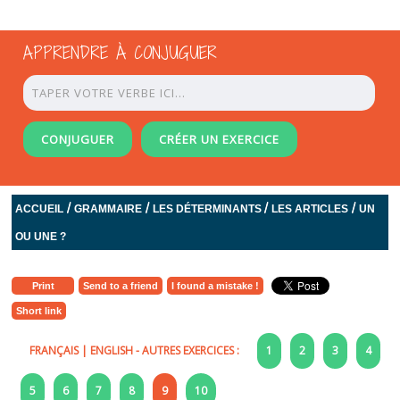
APPRENDRE À CONJUGUER
CONJUGUER
CRÉER UN EXERCICE
/
/
/
/
ACCUEIL
GRAMMAIRE
LES DÉTERMINANTS
LES ARTICLES
UN
OU UNE ?
Print
Send to a friend
I found a mistake !
Short link
FRANÇAIS
|
ENGLISH
- AUTRES EXERCICES :
1
2
3
4
5
6
7
8
9
10