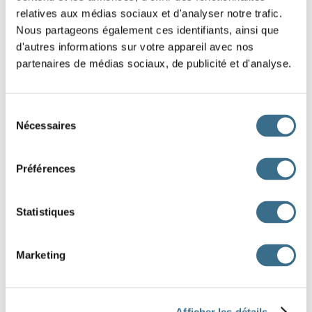
écran
relatives aux médias sociaux et d'analyser notre trafic.
Nous partageons également ces identifiants, ainsi que
objet
d'autres informations sur votre appareil avec nos
partenaires de médias sociaux, de publicité et d'analyse.
carapace
tortue
Sélection
jouet
Nécessaires
du
consentement
Préférences
garçon
Statistiques
girafe
radio
Marketing
stylo
seau
Afficher les détails