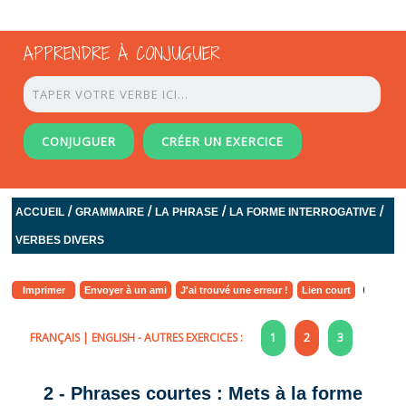
APPRENDRE À CONJUGUER
CONJUGUER
CRÉER UN EXERCICE
/
/
/
/
ACCUEIL
GRAMMAIRE
LA PHRASE
LA FORME INTERROGATIVE
VERBES DIVERS
Imprimer
Envoyer à un ami
J'ai trouvé une erreur !
Lien court
FRANÇAIS
|
ENGLISH
- AUTRES EXERCICES :
1
2
3
2 - Phrases courtes : Mets à la forme