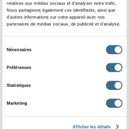
relatives aux médias sociaux et d'analyser notre trafic.
Je me brosse les dents. >>> Me
les
Nous partageons également ces identifiants, ainsi que
d'autres informations sur votre appareil avec nos
dents ?
partenaires de médias sociaux, de publicité et d'analyse.
Vous lavez la voiture. >>>
la voiture
?
Sélection
Nécessaires
Tu postes le courrier. >>>
le courrier
du
consentement
?
Préférences
Nous possédons des livres. >>>
des
livres ?
Statistiques
Vous achetez des fraises. >>>
des
fraises ?
Marketing
Il colle un timbre. >>>
un timbre ?
Je réponds au téléphone. >>>
au
Afficher les détails