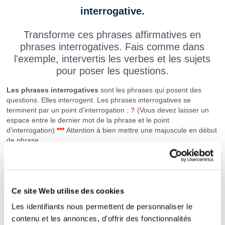
interrogative.
Transforme ces phrases affirmatives en
phrases interrogatives. Fais comme dans
l'exemple, intervertis les verbes et les sujets
pour poser les questions.
Les phrases interrogatives
sont les phrases qui posent des
questions. Elles interrogent. Les phrases interrogatives se
terminent par un point d'interrogation :
?
(Vous devez laisser un
espace entre le dernier mot de la phrase et le point
d'interrogation)
***
Attention à bien mettre une majuscule en début
de phrase.
Exemple :
Vous jouez aux billes. >>>
Jouez-vous
aux billes ?
Nous vidons les poubelles. >>>
les
poubelles ?
Ce site Web utilise des cookies
Les identifiants nous permettent de personnaliser le
Tu entends un bruit. >>>
un bruit ?
contenu et les annonces, d'offrir des fonctionnalités
Vous parlez fort. >>>
fort ?