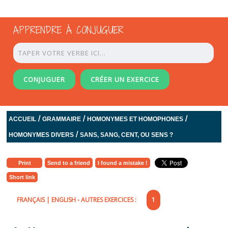
APPRENDRE À CONJUGUER
CONJUGUER
CRÉER UN EXERCICE
/
/
/
ACCUEIL
GRAMMAIRE
HOMONYMES ET HOMOPHONES
/
HOMONYMES DIVERS
SANS, SANG, CENT, OU SENS ?
Print
Send to a friend
I found a mistake !
Short link
FRANÇAIS
|
ENGLISH
- AUTRES EXERCICES :
1