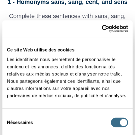
1 - Homonyms sans, sang, cent, and sens
Complete these sentences with sans, sang,
cent, or sens ? Choose the right homonym!
Il était couvert de
.
Ce site Web utilise des cookies
argent, tu ne peux rien faire.
Les identifiants nous permettent de personnaliser le
Un
noble coule dans les veines.
contenu et les annonces, d'offrir des fonctionnalités
relatives aux médias sociaux et d'analyser notre trafic.
Je ne peux rester
manteau pour cet hiver.
Nous partageons également ces identifiants, ainsi que
Dans mon sac, il y a au moins
billes.
d'autres informations sur votre appareil avec nos
partenaires de médias sociaux, de publicité et d'analyse.
Il est parti
nous prévenir.
Il y a plus de
ans que c'est arrivé.
Sélection
Je
une odeur bizarre tout à coup.
Nécessaires
du
consentement
L'hiver, les arbres sont
feuilles.