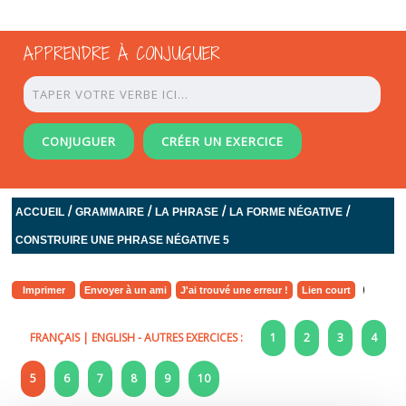
APPRENDRE À CONJUGUER
CONJUGUER
CRÉER UN EXERCICE
/
/
/
/
ACCUEIL
GRAMMAIRE
LA PHRASE
LA FORME NÉGATIVE
CONSTRUIRE UNE PHRASE NÉGATIVE 5
Imprimer
Envoyer à un ami
J'ai trouvé une erreur !
Lien court
FRANÇAIS
|
ENGLISH
- AUTRES EXERCICES :
1
2
3
4
5
6
7
8
9
10