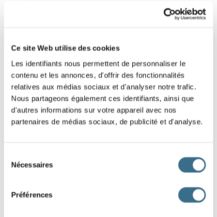
5 - Phrase négative à remettre dans l'ordre
(5/9 mots)
Ce site Web utilise des cookies
Glisse les mots pour remettre cette phrase
Les identifiants nous permettent de personnaliser le
négative dans le bon ordre.
contenu et les annonces, d'offrir des fonctionnalités
Pour t'aider, fais attention aux mots qui ont une majuscule, ce sont
relatives aux médias sociaux et d'analyser notre trafic.
ceux qui commencent les phrases, regarde aussi où est le point,
Nous partageons également ces identifiants, ainsi que
c'est lui qui termine la phrase.
d'autres informations sur votre appareil avec nos
partenaires de médias sociaux, de publicité et d'analyse.
est
n'
Cette
pas
trop
grande.
robe
Sélection
J'AI TERMINÉ
Nécessaires
du
consentement
Préférences