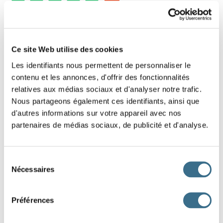
10 - Phrase négative à remettre dans l'ordre
(5/9 mots)
Ce site Web utilise des cookies
Les identifiants nous permettent de personnaliser le
Glisse les mots pour remettre cette phrase
contenu et les annonces, d'offrir des fonctionnalités
négative dans le bon ordre.
relatives aux médias sociaux et d'analyser notre trafic.
Pour t'aider, fais attention aux mots qui ont une majuscule, ce sont
Nous partageons également ces identifiants, ainsi que
ceux qui commencent les phrases, regarde aussi où est le point,
d'autres informations sur votre appareil avec nos
c'est lui qui termine la phrase.
partenaires de médias sociaux, de publicité et d'analyse.
Nous
maquillage.
ton
pas
n'
aimons
Sélection
Nécessaires
du
J'AI TERMINÉ
consentement
Préférences