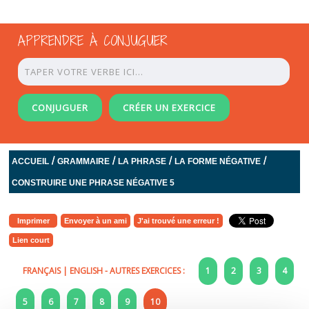
APPRENDRE À CONJUGUER
CONJUGUER
CRÉER UN EXERCICE
/
/
/
/
ACCUEIL
GRAMMAIRE
LA PHRASE
LA FORME NÉGATIVE
CONSTRUIRE UNE PHRASE NÉGATIVE 5
Imprimer
Envoyer à un ami
J'ai trouvé une erreur !
Lien court
FRANÇAIS
|
ENGLISH
- AUTRES EXERCICES :
1
2
3
4
5
6
7
8
9
10