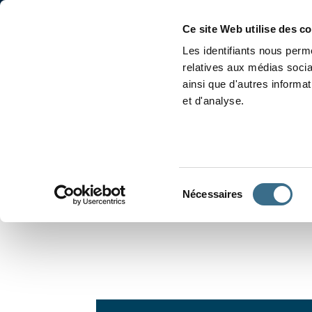
Accueil
Conjugaison
Ce site Web utilise des c
Les identifiants nous perme
relatives aux médias socia
ainsi que d'autres informa
et d'analyse.
APPRENDRE À CONJUGUER
Sélection
Nécessaires
du
consentement