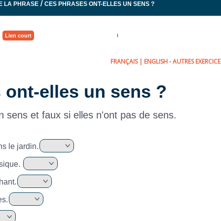
/
E LA PHRASE
CES PHRASES ONT-ELLES UN SENS ?
Lien court
FRANÇAIS
|
ENGLISH
- AUTRES EXERCICES
 ont-elles un sens ?
n sens et faux si elles n'ont pas de sens.
s le jardin.
sique.
hant.
es.