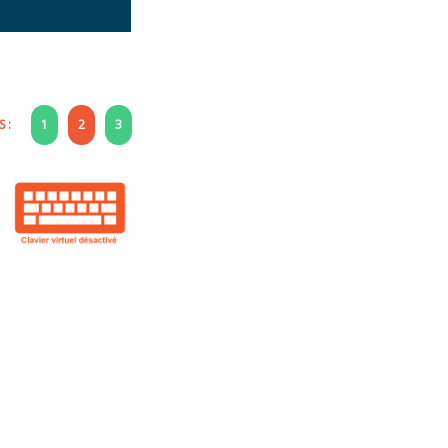
 :
1
2
3