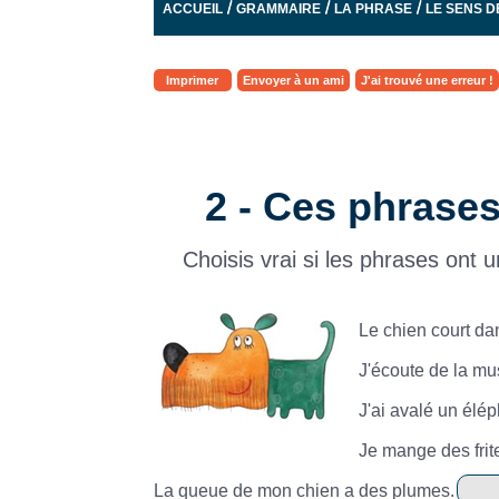
/
/
/
ACCUEIL
GRAMMAIRE
LA PHRASE
LE SENS D
Imprimer
Envoyer à un ami
J'ai trouvé une erreur !
2 - Ces phrases
Choisis vrai si les phrases ont u
Le chien court dan
J'écoute de la mu
J'ai avalé un élép
Je mange des frit
La queue de mon chien a des plumes.