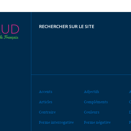
RECHERCHER SUR LE SITE
Accents
Adjectifs
A
Articles
Compléments
C
Contraire
Couleurs
D
Forme interrogative
Forme négative
F