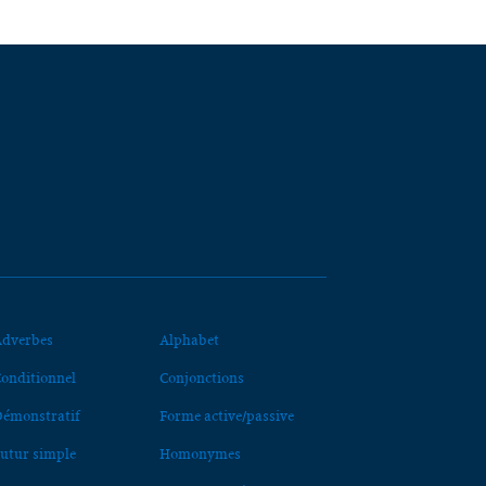
dverbes
Alphabet
onditionnel
Conjonctions
émonstratif
Forme active/passive
utur simple
Homonymes