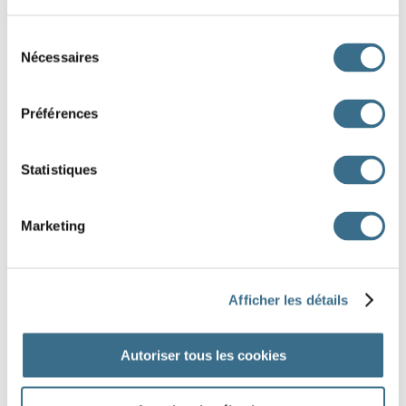
un autobus ==> des
Sélection
Nécessaires
du
une autruche ==> des
consentement
un bain ==> des
Préférences
un bal ==> des
Statistiques
un balcon ==> des
Marketing
Afficher les détails
J'AI TERMINÉ
Autoriser tous les cookies