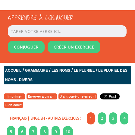
APPRENDRE À CONJUGUER
CONJUGUER
CRÉER UN EXERCICE
/
/
/
/
ACCUEIL
GRAMMAIRE
LES NOMS
LE PLURIEL
LE PLURIEL DES
NOMS - DIVERS
Imprimer
Envoyer à un ami
J'ai trouvé une erreur !
Lien court
FRANÇAIS
|
ENGLISH
- AUTRES EXERCICES :
1
2
3
4
5
6
7
8
9
10