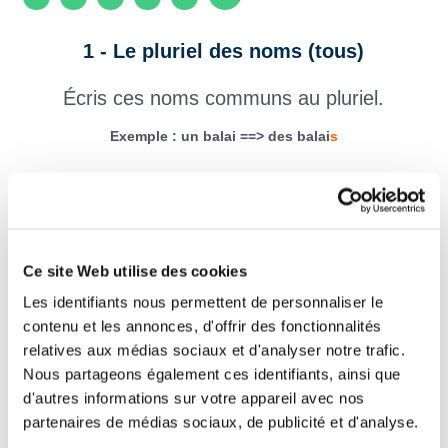
1 - Le pluriel des noms (tous)
Écris ces noms communs au pluriel.
Exemple : un balai ==> des balai
s
une abeille ==> des
un abricot ==> des
Ce site Web utilise des cookies
un aigle ==> des
Les identifiants nous permettent de personnaliser le
contenu et les annonces, d'offrir des fonctionnalités
une ardoise ==> des
relatives aux médias sociaux et d'analyser notre trafic.
Nous partageons également ces identifiants, ainsi que
une asperge ==> des
d'autres informations sur votre appareil avec nos
partenaires de médias sociaux, de publicité et d'analyse.