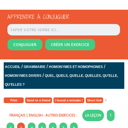
APPRENDRE À CONJUGUER
CONJUGUER
CRÉER UN EXERCICE
/
/
/
ACCUEIL
GRAMMAIRE
HOMONYMES ET HOMOPHONES
/
HOMONYMES DIVERS
QUEL, QUELS, QUELLE, QUELLES, QU'ELLE,
QU'ELLES ?
Print
Send to a friend
I found a mistake !
Short link
FRANÇAIS
|
ENGLISH
- AUTRES EXERCICES :
LA LEÇON
1