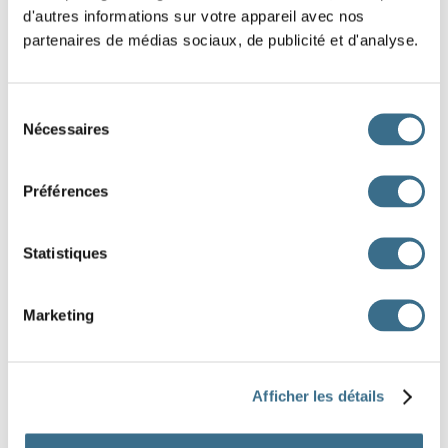
d'autres informations sur votre appareil avec nos
plaisanterie ?
partenaires de médias sociaux, de publicité et d'analyse.
Blanche-neige était si confiante
mangea la
pomme offerte par la sorcière.
Sélection
Hélas la pomme
lui tendait était
Nécessaires
du
consentement
empoisonnée.
Préférences
Pour
voiture la dernière goutte d'essence ?
"
belle fille", cette chanteuse !
Statistiques
À chaque fois
se rencontrent, elles se
disputent.
Marketing
Faire des exercices de grammaire ?
idée !
malheur !
Afficher les détails