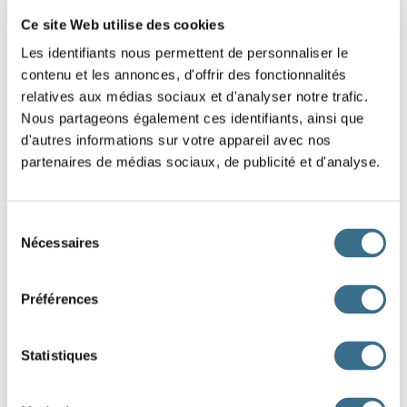
de ta chambre.
Ce site Web utilise des cookies
Les identifiants nous permettent de personnaliser le
Je m'
quand je
contenu et les annonces, d'offrir des fonctionnalités
sors de la douche.
relatives aux médias sociaux et d'analyser notre trafic.
Nous partageons également ces identifiants, ainsi que
Vous
vos pieds
d'autres informations sur votre appareil avec nos
avant d'entrer.
partenaires de médias sociaux, de publicité et d'analyse.
Nous
nos lunettes avec une lingette.
Sélection
J'
l'écran de mon ordinateur.
Nécessaires
du
consentement
Avec des chiffons, ils
la table.
Préférences
Je lave la vaisselle et mes frères l'
.
Vous
votre enfant après son bain.
Statistiques
Tu t'
la bouche après avoir bu.