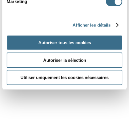
Marketing
Nous
la buée avec un torchon.
Fotolia © GraphicsRF
Afficher les détails
essuient
essuyons
essuies
essuyez
essuient
essuyons
essuies
essuyez
Autoriser tous les cookies
essuie
essuie
Autoriser la sélection
DONE!
Utiliser uniquement les cookies nécessaires