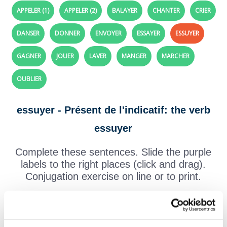
APPELER (1)
APPELER (2)
BALAYER
CHANTER
CRIER
DANSER
DONNER
ENVOYER
ESSAYER
ESSUYER
GAGNER
JOUER
LAVER
MANGER
MARCHER
OUBLIER
essuyer - Présent de l'indicatif: the verb
essuyer
Complete these sentences. Slide the purple
labels to the right places (click and drag).
Conjugation exercise on line or to print.
To help you:
conjugation of the verb "essuyer"
Tu
les meubles