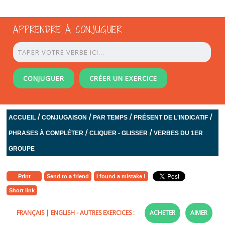
APPRENDRE À CONJUGUER
CONJUGUER
CRÉER UN EXERCICE
/
/
/
/
ACCUEIL
CONJUGAISON
PAR TEMPS
PRÉSENT DE L'INDICATIF
/
/
PHRASES À COMPLÉTER
CLIQUER - GLISSER
VERBES DU 1ER
GROUPE
Print
Send to a friend
I found a mistake !
Short link
FRANÇAIS
|
ENGLISH
- AUTRES EXERCICES :
ACHETER
AIMER