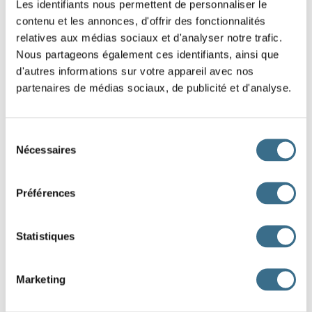
Les identifiants nous permettent de personnaliser le
Je
mon jouet à mon petit frère.
contenu et les annonces, d'offrir des fonctionnalités
relatives aux médias sociaux et d'analyser notre trafic.
Nous
des graines aux oiseaux du jardin.
Nous partageons également ces identifiants, ainsi que
d'autres informations sur votre appareil avec nos
Tu
un bonbon à ton ami.
partenaires de médias sociaux, de publicité et d'analyse.
Mes parents me
un cadeau pour mon
anniversaire.
Sélection
Nécessaires
du
Hugo
un coup de main à sa sœur.
consentement
Vous
une réponse claire en classe.
Préférences
Elles
des fleurs à leur mamie.
Statistiques
Mon voisin me
des conseils très utiles.
Mes amis
leurs anciens livres à l’école.
Marketing
donnent
donnez
donne
donnes