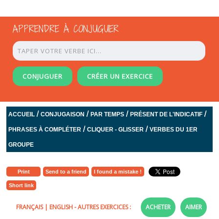
APPRENDRE À CONJUGUER
CONJUGUER
CRÉER UN EXERCICE
/
/
/
/
ACCUEIL
CONJUGAISON
PAR TEMPS
PRÉSENT DE L'INDICATIF
/
/
PHRASES À COMPLÉTER
CLIQUER - GLISSER
VERBES DU 1ER
GROUPE
Print
Send to a friend
I found a mistake !
Short link
FRANÇAIS
|
ENGLISH
- AUTRES EXERCICES :
ACHETER
AIMER