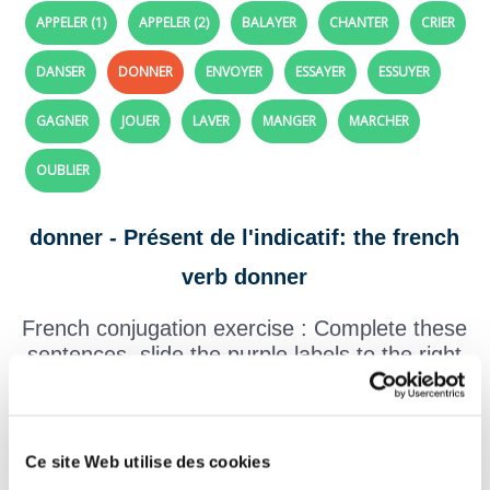
APPELER (1)
APPELER (2)
BALAYER
CHANTER
CRIER
DANSER
DONNER
ENVOYER
ESSAYER
ESSUYER
GAGNER
JOUER
LAVER
MANGER
MARCHER
OUBLIER
donner - Présent de l'indicatif: the french
verb donner
French conjugation exercise : Complete these
sentences, slide the purple labels to the right
places (click and drag).
To help you:
conjugation of the verb "donner"
Ce site Web utilise des cookies
La maîtresse
un exercice simple aux élèves.