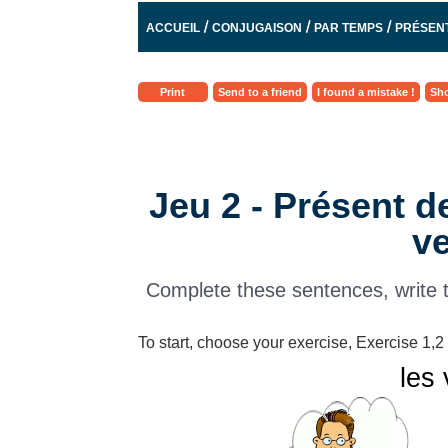
/
/
/
ACCUEIL
CONJUGAISON
PAR TEMPS
PRÉSENT
Print
Send to a friend
I found a mistake !
Sho
Jeu 2 - Présent de
ve
Complete these sentences, write 
To start, choose your exercise, Exercise 1,2 