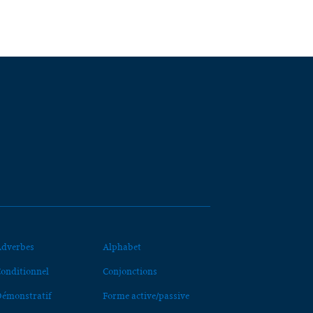
dverbes
Alphabet
onditionnel
Conjonctions
émonstratif
Forme active/passive