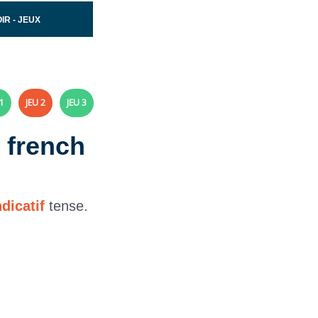
IR - JEUX
1
JEU 2
JEU 3
e french
ndicatif
tense.