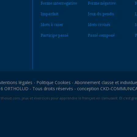
Forme interrogative
Forme négative
F
Imparfait
Jeux du pendu
L
Mots à caser
Mots croisés
M
Participe passé
Passé composé
P
Mentions légales
-
Politique Cookies
-
Abonnement classe et individue
6 ORTHOLUD - Tous droits réservés - conception
CKD-COMMUNIC
tholud.com, jeux et exercices pour apprendre le français en s'amusant. Et c'est grat