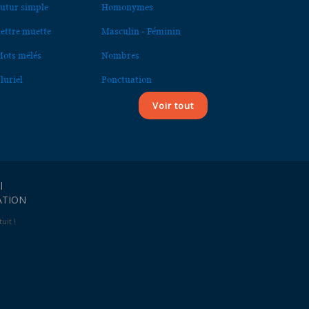
utur simple
Homonymes
ettre muette
Masculin - Féminin
ots mêlés
Nombres
luriel
Ponctuation
Voir tout
l
ATION
uit !