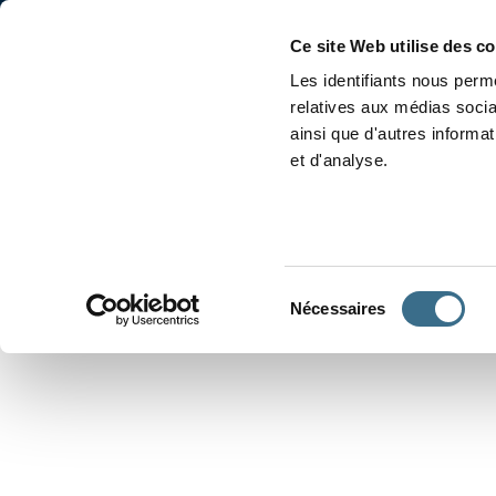
Accueil
Conjugaison
Ce site Web utilise des c
Les identifiants nous perme
relatives aux médias socia
ainsi que d'autres informa
et d'analyse.
APPRENDRE À CONJUGUER
Sélection
Nécessaires
du
consentement