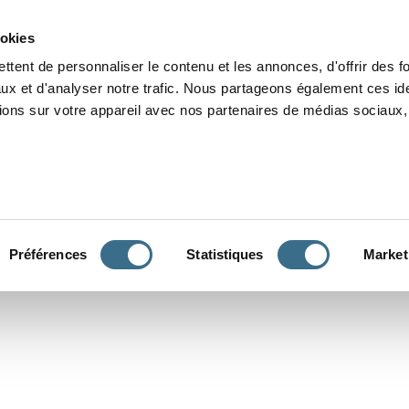
Grammaire
Orthographe
Dictée
Lecture
Vocabulaire
Divers
Par
ookies
ttent de personnaliser le contenu et les annonces, d'offrir des f
ux et d'analyser notre trafic. Nous partageons également ces ide
tions sur votre appareil avec nos partenaires de médias sociaux, 
CONJUGUER
Préférences
Statistiques
Market