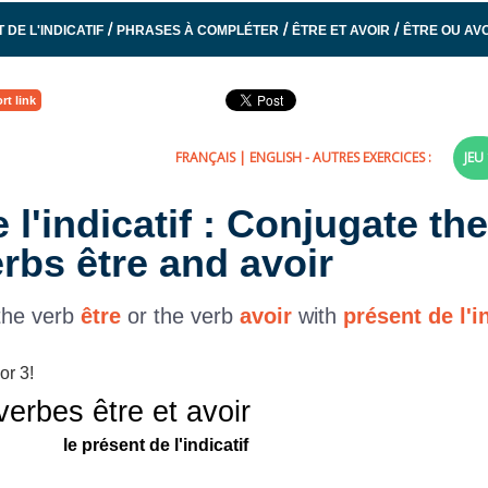
/
/
/
 DE L'INDICATIF
PHRASES À COMPLÉTER
ÊTRE ET AVOIR
ÊTRE OU AVO
rt link
FRANÇAIS
|
ENGLISH
- AUTRES EXERCICES :
JEU 
 l'indicatif : Conjugate th
rbs être and avoir
the verb
être
or the verb
avoir
with
présent de l'i
or 3!