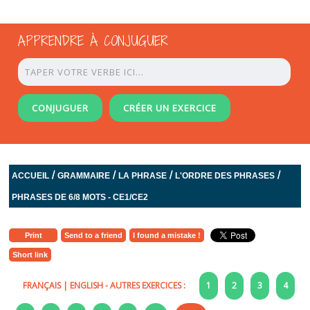
APPRENDRE À CONJUGUER
CONJUGUER
CRÉER UN EXERCICE
/
/
/
/
ACCUEIL
GRAMMAIRE
LA PHRASE
L'ORDRE DES PHRASES
PHRASES DE 6/8 MOTS - CE1/CE2
Print
Send to a friend
I found a mistake !
Short link
FRANÇAIS
|
ENGLISH
- AUTRES EXERCICES :
1
2
3
4