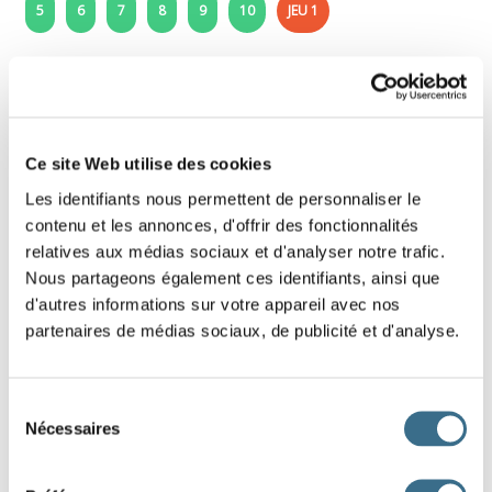
5
6
7
8
9
10
JEU 1
Jeu 1 - Learn how to build a sentence in
French
Ce site Web utilise des cookies
Drag the words to form a sentence of 4-8
words.
Les identifiants nous permettent de personnaliser le
contenu et les annonces, d'offrir des fonctionnalités
relatives aux médias sociaux et d'analyser notre trafic.
To help you: Look at the uppercase words, they are the
Nous partageons également ces identifiants, ainsi que
ones that start the sentences, look at the place of the
period, he finishe the sentence.
d'autres informations sur votre appareil avec nos
partenaires de médias sociaux, de publicité et d'analyse.
Sélection
Nécessaires
du
consentement