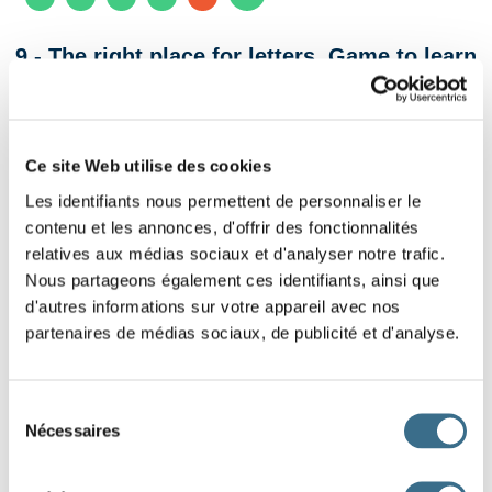
9 - The right place for letters. Game to learn
French while having fun.
Slide the proposed letters to the right into
Ce site Web utilise des cookies
these incomplete words. Find the right places!
Les identifiants nous permettent de personnaliser le
contenu et les annonces, d'offrir des fonctionnalités
The drawing gives you a first clue! You can check at any
relatives aux médias sociaux et d'analyser notre trafic.
time, the well-placed letters change color.
Nous partageons également ces identifiants, ainsi que
d'autres informations sur votre appareil avec nos
partenaires de médias sociaux, de publicité et d'analyse.
Sélection
Nécessaires
du
consentement