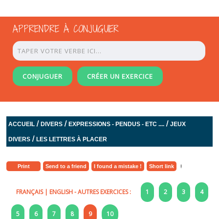
APPRENDRE À CONJUGUER
CONJUGUER
CRÉER UN EXERCICE
/
/
/
ACCUEIL
DIVERS
EXPRESSIONS - PENDUS - ETC ....
JEUX
/
DIVERS
LES LETTRES À PLACER
Print
Send to a friend
I found a mistake !
Short link
FRANÇAIS
|
ENGLISH
- AUTRES EXERCICES :
1
2
3
4
5
6
7
8
9
10