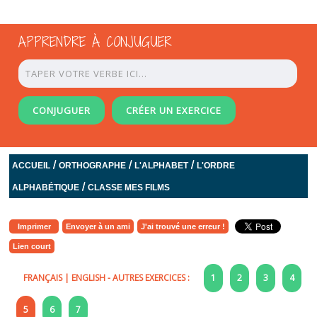
APPRENDRE À CONJUGUER
CONJUGUER
CRÉER UN EXERCICE
/
/
/
ACCUEIL
ORTHOGRAPHE
L'ALPHABET
L'ORDRE
/
ALPHABÉTIQUE
CLASSE MES FILMS
Imprimer
Envoyer à un ami
J'ai trouvé une erreur !
Lien court
FRANÇAIS
|
ENGLISH
- AUTRES EXERCICES :
1
2
3
4
5
6
7