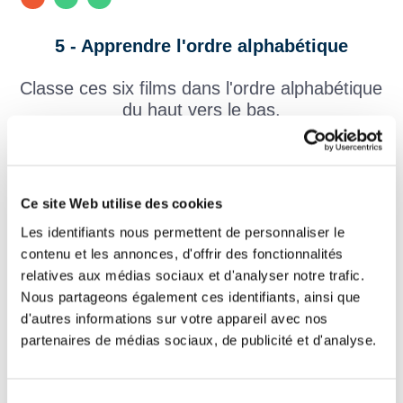
5 - Apprendre l'ordre alphabétique
Classe ces six films dans l'ordre alphabétique
du haut vers le bas.
Ce site Web utilise des cookies
A
Paddington
Les identifiants nous permettent de personnaliser le
contenu et les annonces, d'offrir des fonctionnalités
Cendrillon
relatives aux médias sociaux et d'analyser notre trafic.
Nous partageons également ces identifiants, ainsi que
V
d'autres informations sur votre appareil avec nos
Clochette et la Fée pirate
V
partenaires de médias sociaux, de publicité et d'analyse.
V
Le voyage d'Arlo
Sélection