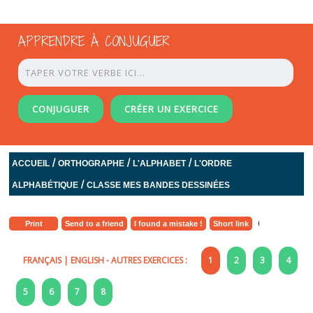
APPRENDRE À CONJUGUER
CONJUGUER
CRÉER UN EXERCICE
/
/
/
ACCUEIL
ORTHOGRAPHE
L'ALPHABET
L'ORDRE
/
ALPHABÉTIQUE
CLASSE MES BANDES DESSINÉES
Print
Send to a friend
I found a mistake !
Short link
FRANÇAIS
|
ENGLISH
- AUTRES EXERCICES :
1
2
3
4
5
6
7
8