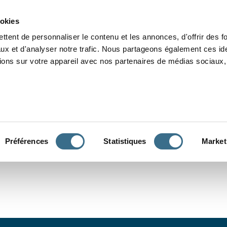
Grammaire
Orthographe
Dictée
Lecture
Vocabulaire
Divers
Par
ookies
ttent de personnaliser le contenu et les annonces, d'offrir des f
ux et d'analyser notre trafic. Nous partageons également ces ide
tions sur votre appareil avec nos partenaires de médias sociaux, 
CONJUGUER
Préférences
Statistiques
Market