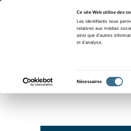
Accueil
Conjugaison
Ce site Web utilise des c
Les identifiants nous perme
relatives aux médias socia
ainsi que d'autres informa
et d'analyse.
APPRENDRE À CONJUGUER
Sélection
Nécessaires
du
consentement