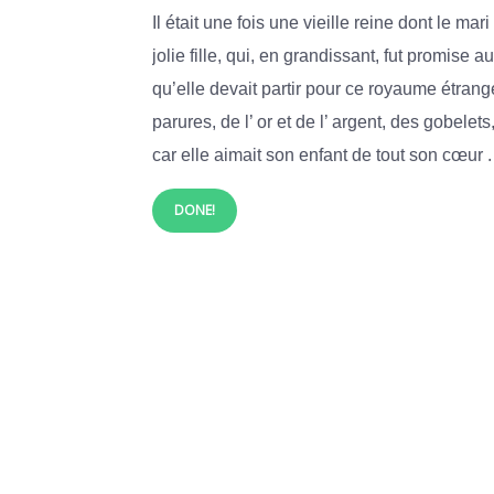
Il
était
une
fois
une
vieille
reine
dont
le
mari
jolie
fille,
qui,
en
grandissant,
fut
promise
au
qu’elle
devait
partir
pour
ce
royaume
étrange
parures,
de
l’
or
et
de
l’
argent,
des
gobelets
car
elle
aimait
son
enfant
de
tout
son
cœur .
DONE!