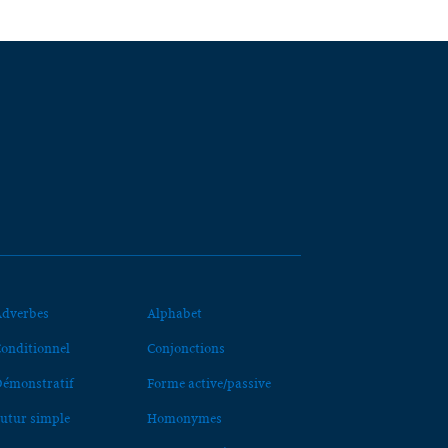
dverbes
Alphabet
onditionnel
Conjonctions
émonstratif
Forme active/passive
utur simple
Homonymes