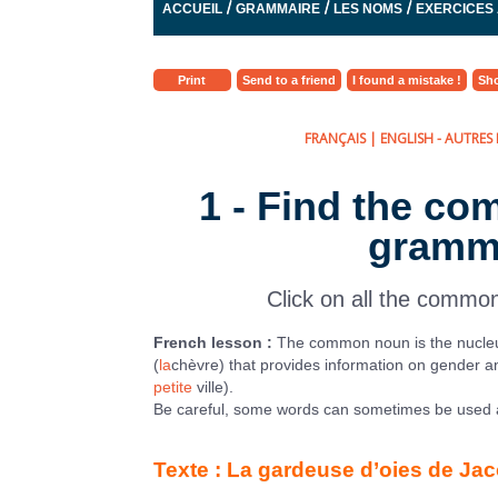
/
/
/
ACCUEIL
GRAMMAIRE
LES NOMS
EXERCICES
Print
Send to a friend
I found a mistake !
Sho
FRANÇAIS
|
ENGLISH
- AUTRES 
1 - Find the c
gramma
Click on all the common
French lesson :
The common noun is the nucleus 
(
la
chèvre) that provides information on gender 
petite
ville).
Be careful, some words can sometimes be used a
Texte : La gardeuse d’oies de Ja