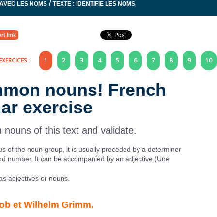
/
 AVEC LES NOMS
TEXTE : IDENTIFIE LES NOMS
rt link
EXERCICES :
1
2
3
4
5
6
7
8
9
10
ommon nouns! French
r exercise
 nouns of this text and validate.
of the noun group, it is usually preceded by a determiner
and number. It can be accompanied by an adjective (Une
s adjectives or nouns.
cob et Wilhelm Grimm.