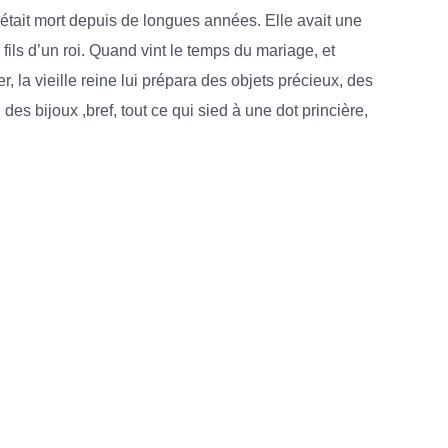
était
mort
depuis
de
longues
années.
Elle
avait
une
fils
d’un
roi.
Quand
vint
le
temps
du
mariage,
et
r,
la
vieille
reine
lui
prépara
des
objets
précieux,
des
,
des
bijoux ,
bref,
tout
ce
qui
sied
à
une
dot
princière,