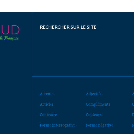
RECHERCHER SUR LE SITE
Accents
Adjectifs
A
Articles
Compléments
C
Contraire
Couleurs
D
Forme interrogative
Forme négative
F