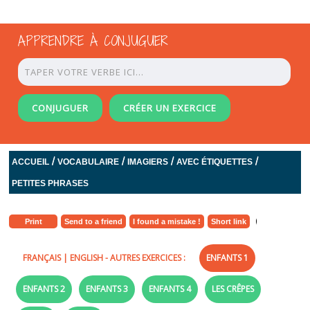
APPRENDRE À CONJUGUER
CONJUGUER
CRÉER UN EXERCICE
/
/
/
/
ACCUEIL
VOCABULAIRE
IMAGIERS
AVEC ÉTIQUETTES
PETITES PHRASES
Print
Send to a friend
I found a mistake !
Short link
FRANÇAIS
|
ENGLISH
- AUTRES EXERCICES :
ENFANTS 1
ENFANTS 2
ENFANTS 3
ENFANTS 4
LES CRÊPES