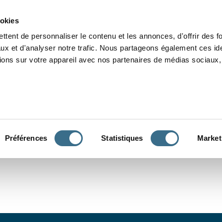
Grammaire
Orthographe
Dictée
Lecture
Vocabulaire
Divers
Par
ookies
ttent de personnaliser le contenu et les annonces, d'offrir des f
ux et d'analyser notre trafic. Nous partageons également ces ide
tions sur votre appareil avec nos partenaires de médias sociaux, 
CONJUGUER
Préférences
Statistiques
Market