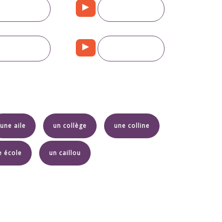
une aile
un collège
une colline
e école
un caillou