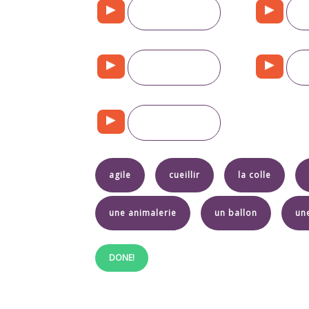
agile
cueillir
la colle
une animalerie
un ballon
un
DONE!