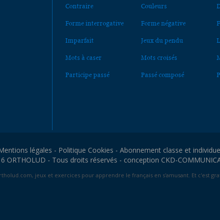
Contraire
Couleurs
D
Forme interrogative
Forme négative
F
Imparfait
Jeux du pendu
L
Mots à caser
Mots croisés
M
Participe passé
Passé composé
P
Mentions légales
-
Politique Cookies
-
Abonnement classe et individue
6 ORTHOLUD - Tous droits réservés - conception
CKD-COMMUNIC
tholud.com, jeux et exercices pour apprendre le français en s'amusant. Et c'est grat