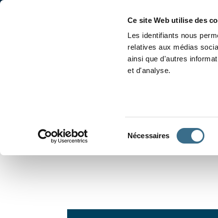
Accueil
Conjugaison
Ce site Web utilise des c
Les identifiants nous perme
relatives aux médias socia
ainsi que d'autres informa
et d'analyse.
APPRENDRE À CONJUGUER
Sélection
Nécessaires
du
consentement