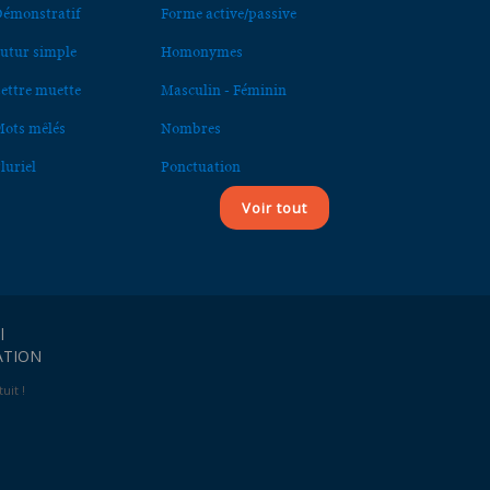
émonstratif
Forme active/passive
utur simple
Homonymes
ettre muette
Masculin - Féminin
ots mêlés
Nombres
luriel
Ponctuation
Voir tout
l
ATION
uit !