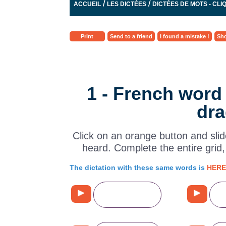
/
/
ACCUEIL
LES DICTÉES
DICTÉES DE MOTS - CL
Print
Send to a friend
I found a mistake !
Sho
1 - French word w
dra
Click on an orange button and slide
heard. Complete the entire grid,
The dictation with these same words is
HERE