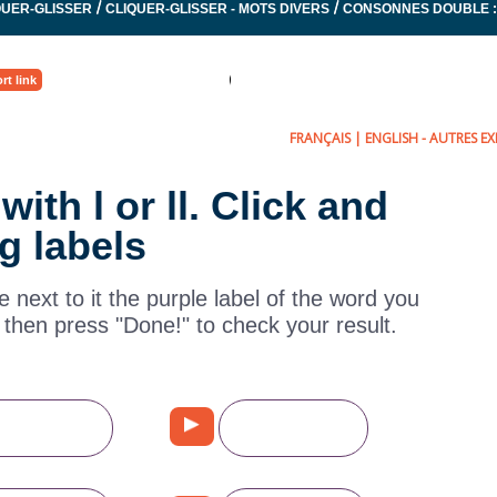
/
/
IQUER-GLISSER
CLIQUER-GLISSER - MOTS DIVERS
CONSONNES DOUBLE : 
rt link
FRANÇAIS
|
ENGLISH
- AUTRES EXE
ith l or ll. Click and
g labels
 next to it the purple label of the word you
 then press "Done!" to check your result.