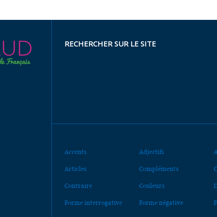
RECHERCHER SUR LE SITE
Accents
Adjectifs
A
Articles
Compléments
C
Contraire
Couleurs
D
Forme interrogative
Forme négative
F