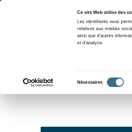
Accueil
Conjugaison
Ce site Web utilise des c
Les identifiants nous perme
relatives aux médias socia
ainsi que d'autres informa
et d'analyse.
APPRENDRE À CONJUGUER
Sélection
Nécessaires
du
consentement