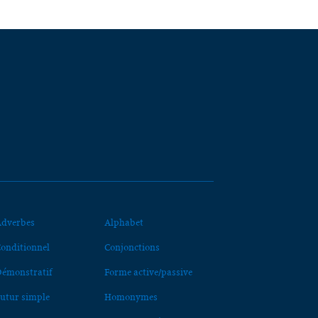
dverbes
Alphabet
onditionnel
Conjonctions
émonstratif
Forme active/passive
utur simple
Homonymes