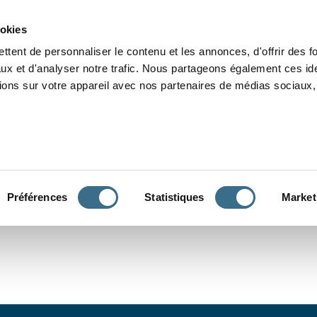
Grammaire
Orthographe
Dictée
Lecture
Vocabulaire
Divers
Par
ookies
ttent de personnaliser le contenu et les annonces, d'offrir des f
ux et d'analyser notre trafic. Nous partageons également ces ide
tions sur votre appareil avec nos partenaires de médias sociaux, 
CONJUGUER
Préférences
Statistiques
Market