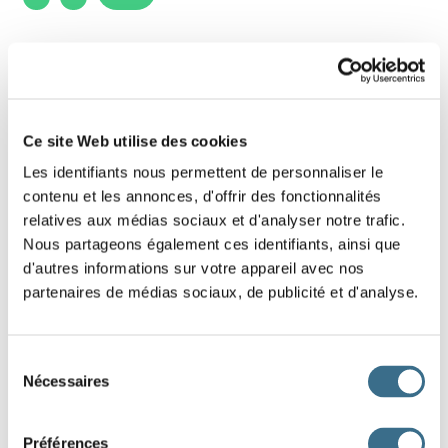
1 - French lesson: Words with sound s : s,
ss, c, ç, t or sc ?
There are different manners to write sound [s]:
Ce site Web utilise des cookies
s, ss, c, ç, t or sc. Choose the right one!
Les identifiants nous permettent de personnaliser le
contenu et les annonces, d'offrir des fonctionnalités
relatives aux médias sociaux et d'analyser notre trafic.
un
apin, une sauci
e, une
igogne,
Nous partageons également ces identifiants, ainsi que
d'autres informations sur votre appareil avec nos
des vacan
es,
partenaires de médias sociaux, de publicité et d'analyse.
un
ourire, la pa
ience, mer
i, une cla
Sélection
e,
Nécessaires
du
consentement
du per
il, les
iences.
Préférences