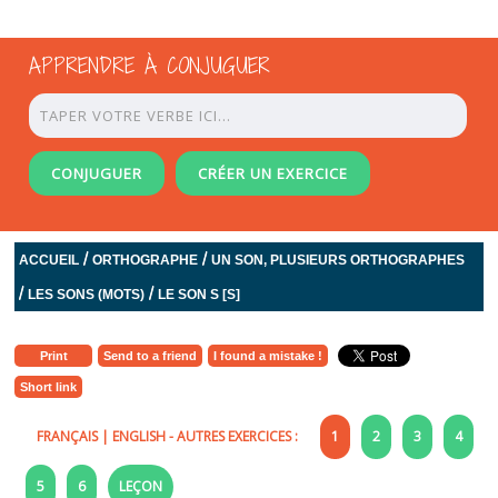
APPRENDRE À CONJUGUER
CONJUGUER
CRÉER UN EXERCICE
/
/
ACCUEIL
ORTHOGRAPHE
UN SON, PLUSIEURS ORTHOGRAPHES
/
/
LES SONS (MOTS)
LE SON S [S]
Print
Send to a friend
I found a mistake !
Short link
FRANÇAIS
|
ENGLISH
- AUTRES EXERCICES :
1
2
3
4
5
6
LEÇON