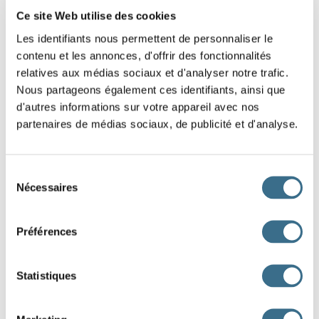
(j'essu
i
erai, tu essu
i
eras, ...).
Ce site Web utilise des cookies
Les verbes envoyer et renvoyer
sont irréguliers au futur
Les identifiants nous permettent de personnaliser le
contenu et les annonces, d'offrir des fonctionnalités
et au conditionnel présent. Futur simple : j'en
verrai
, tu
relatives aux médias sociaux et d'analyser notre trafic.
en
verras,
il en
verra, ...
Nous partageons également ces identifiants, ainsi que
d'autres informations sur votre appareil avec nos
Les verbes en eler et eter
(comme acheter) prennent un
partenaires de médias sociaux, de publicité et d'analyse.
accent grave devant le l et le t (j'ach
è
terai, tu ach
è
teras, ...)
sauf jeter et appeler et leurs composés (y compris
Sélection
Nécessaires
du
interpeler) qui double le l ou le t (je je
tt
erai, tu je
tt
eras,...
consentement
j'appe
ll
erai, tu appe
ll
eras, ...)
Préférences
Les verbes en -ébrer, -écer, -écher, -écrer, -éder, -égler,
Statistiques
-égner, -égrer, -éguer, -éler, -émer, -éner, -équer, -érer,
-éser, -éter, -étrer, -évrer, -éyer
(comme céder, régler)