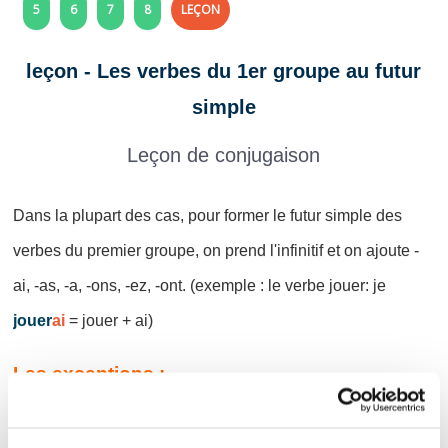
5
6
7
8
LEÇON
leçon - Les verbes du 1er groupe au futur
simple
Leçon de conjugaison
Dans la plupart des cas, pour former le futur simple des
verbes du premier groupe, on prend l'infinitif et on ajoute -
ai, -as, -a, -ons, -ez, -ont. (exemple : le verbe jouer: je
jouer
ai
= jouer + ai)
Les exceptions :
Les verbes en yer
(comme essuyer) change le
y
en
i