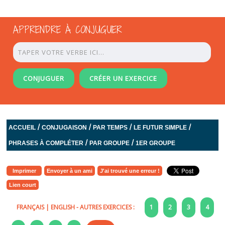
APPRENDRE À CONJUGUER
CONJUGUER
CRÉER UN EXERCICE
/
/
/
/
ACCUEIL
CONJUGAISON
PAR TEMPS
LE FUTUR SIMPLE
/
/
PHRASES À COMPLÉTER
PAR GROUPE
1ER GROUPE
Imprimer
Envoyer à un ami
J'ai trouvé une erreur !
Lien court
FRANÇAIS
|
ENGLISH
- AUTRES EXERCICES :
1
2
3
4