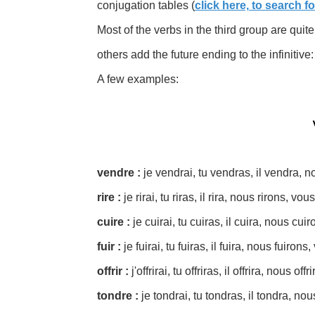
conjugation tables (
click here, to search f
Most of the verbs in the third group are quit
others add the future ending to the infinitive:
A few examples:
vendre :
je vendrai, tu vendras, il vendra, 
rire :
je rirai, tu riras, il rira, nous rirons, vous 
cuire :
je cuirai, tu cuiras, il cuira, nous cuir
fuir :
je fuirai, tu fuiras, il fuira, nous fuirons,
offrir :
j'offrirai, tu offriras, il offrira, nous offr
tondre :
je tondrai, tu tondras, il tondra, no