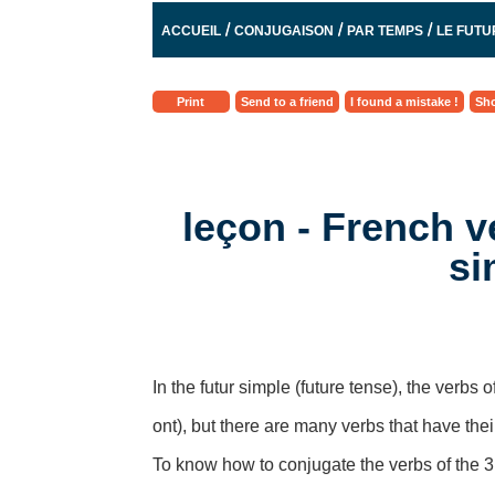
/
/
/
ACCUEIL
CONJUGAISON
PAR TEMPS
LE FUTU
Print
Send to a friend
I found a mistake !
Sho
leçon - French v
si
In the futur simple (future tense), the verbs 
ont), but there are many verbs that have thei
To know how to conjugate the verbs of the 3