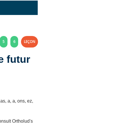
5
6
LEÇON
e futur
as, a, a, ons, ez,
nsult Ortholud's