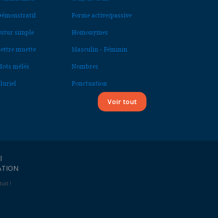
émonstratif
Forme active/passive
utur simple
Homonymes
ettre muette
Masculin - Féminin
ots mêlés
Nombres
luriel
Ponctuation
Voir tout
l
ATION
uit !