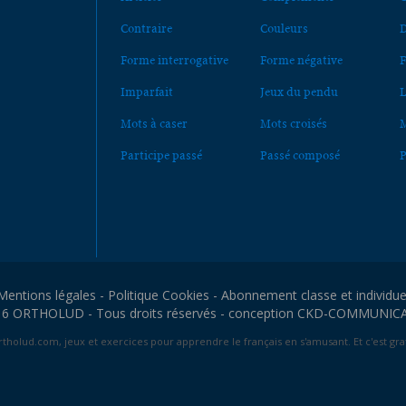
Contraire
Couleurs
D
Forme interrogative
Forme négative
F
Imparfait
Jeux du pendu
L
Mots à caser
Mots croisés
M
Participe passé
Passé composé
P
Mentions légales
-
Politique Cookies
-
Abonnement classe et individue
6 ORTHOLUD - Tous droits réservés - conception
CKD-COMMUNIC
tholud.com, jeux et exercices pour apprendre le français en s'amusant. Et c'est grat