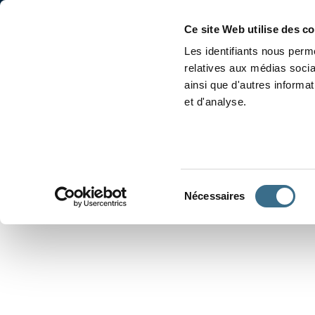
Accueil
Conjugaison
Ce site Web utilise des c
Les identifiants nous perme
relatives aux médias socia
ainsi que d'autres informa
et d'analyse.
APPRENDRE À CONJUGUER
Sélection
Nécessaires
du
consentement