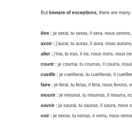
But
beware of exceptions
, there are many.
être :
je serai, tu seras, il sera, nous serons,
avoir :
j'aurai, tu auras, il aura, nous aurons
aller :
j'irai, tu iras, il ira, nous irons, vous irez
courir :
je courrai, tu courras, il courra, nou
cueillir :
je cueillerai, tu cueilleras, il cueill
faire :
je ferai, tu feras, il fera, nous ferons, v
mourir :
je mourrai, tu mourras, il mourra, 
savoir :
je saurai, tu sauras, il saura, nous 
voir :
je verrai, tu verras, il verra, nous verro