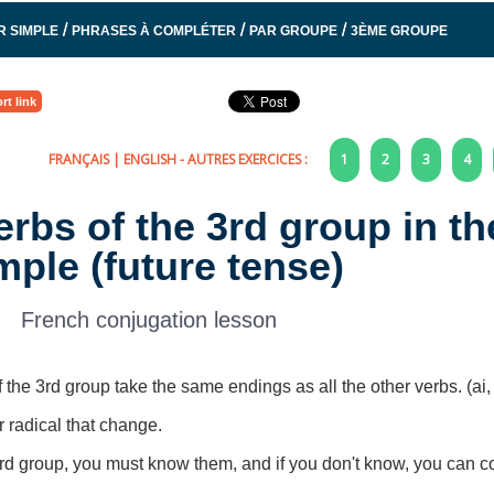
/
/
/
R SIMPLE
PHRASES À COMPLÉTER
PAR GROUPE
3ÈME GROUPE
rt link
FRANÇAIS
|
ENGLISH
- AUTRES EXERCICES :
1
2
3
4
erbs of the 3rd group in th
mple (future tense)
French conjugation lesson
of the 3rd group take the same endings as all the other verbs. (ai, 
r radical that change.
rd group, you must know them, and if you don't know, you can co