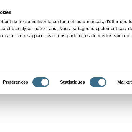
Grammaire
Orthographe
Dictée
Lecture
Vocabulaire
Divers
Par
ookies
ttent de personnaliser le contenu et les annonces, d'offrir des f
ux et d'analyser notre trafic. Nous partageons également ces ide
tions sur votre appareil avec nos partenaires de médias sociaux, 
CONJUGUER
Préférences
Statistiques
Market