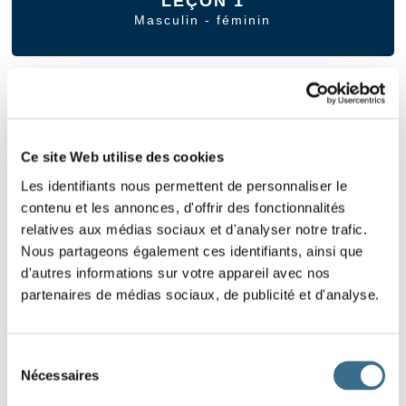
LEÇON 1
Masculin - féminin
1
2
3
4
5
6
Ce site Web utilise des cookies
7
8
9
10
11
12
Les identifiants nous permettent de personnaliser le
contenu et les annonces, d'offrir des fonctionnalités
13
14
15
relatives aux médias sociaux et d'analyser notre trafic.
Nous partageons également ces identifiants, ainsi que
d'autres informations sur votre appareil avec nos
partenaires de médias sociaux, de publicité et d'analyse.
LEÇON 2
Singulier - pluriel
Sélection
Nécessaires
du
consentement