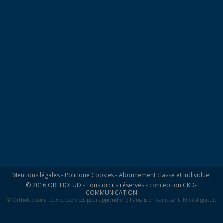
Mentions légales
-
Politique Cookies
-
Abonnement classe et individuel
© 2016 ORTHOLUD - Tous droits réservés - conception
CKD-
COMMUNICATION
© Ortholud.com, jeux et exercices pour apprendre le français en s'amusant. Et c'est gratuit
!