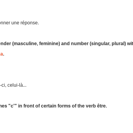
donner une réponse.
der (masculine, feminine) and number (singular, plural) wit
ça
.
ci, celui-là...
"c'" in front of certain forms of the verb être.