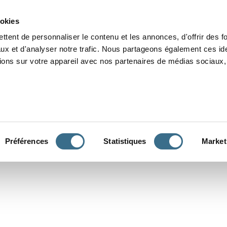
Grammaire
Orthographe
Dictée
Lecture
Vocabulaire
Divers
Par
ookies
ttent de personnaliser le contenu et les annonces, d'offrir des f
ux et d'analyser notre trafic. Nous partageons également ces ide
tions sur votre appareil avec nos partenaires de médias sociaux, 
CONJUGUER
Préférences
Statistiques
Market