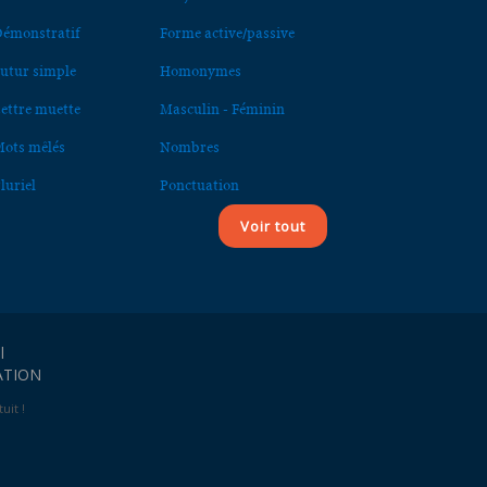
émonstratif
Forme active/passive
utur simple
Homonymes
ettre muette
Masculin - Féminin
ots mêlés
Nombres
luriel
Ponctuation
Voir tout
l
ATION
uit !