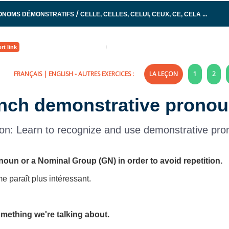
/
ONOMS DÉMONSTRATIFS
CELLE, CELLES, CELUI, CEUX, CE, CELA ...
rt link
FRANÇAIS
|
ENGLISH
- AUTRES EXERCICES :
LA LEÇON
1
2
rench demonstrative pronou
n: Learn to recognize and use demonstrative pro
oun or a Nominal Group (GN) in order to avoid repetition.
e paraît plus intéressant.
mething we're talking about.