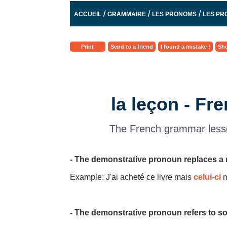
/
/
/
ACCUEIL
GRAMMAIRE
LES PRONOMS
LES PR
Print
Send to a friend
I found a mistake !
Sho
la leçon - F
The French grammar lesso
- The demonstrative pronoun replaces a n
Example: J'ai acheté ce livre mais
celui-ci
m
- The demonstrative pronoun refers to so