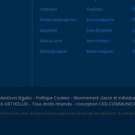
Contraire
Couleurs
D
Forme interrogative
Forme négative
F
Imparfait
Jeux du pendu
L
Mots à caser
Mots croisés
M
Participe passé
Passé composé
P
Mentions légales
-
Politique Cookies
-
Abonnement classe et individue
6 ORTHOLUD - Tous droits réservés - conception
CKD-COMMUNIC
tholud.com, jeux et exercices pour apprendre le français en s'amusant. Et c'est grat