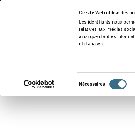
Accueil
Conjugaison
Ce site Web utilise des c
Les identifiants nous perme
relatives aux médias socia
ainsi que d'autres informa
et d'analyse.
APPRENDRE À CONJUGUER
Sélection
Nécessaires
du
consentement