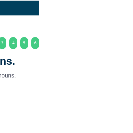
3
4
5
6
ns.
nouns.