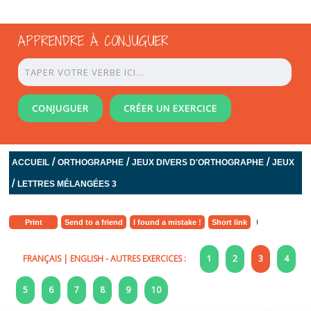
APPRENDRE À CONJUGUER
CONJUGUER
CRÉER UN EXERCICE
/
/
/
ACCUEIL
ORTHOGRAPHE
JEUX DIVERS D'ORTHOGRAPHE
JEUX
/
LETTRES MÉLANGÉES 3
Print
Send to a friend
I found a mistake !
Short link
FRANÇAIS
|
ENGLISH
- AUTRES EXERCICES :
1
2
3
4
5
6
7
8
9
10