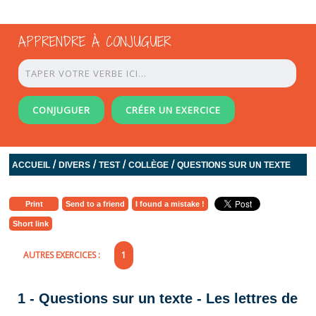
APPRENDRE À CONJUGUER
CONJUGUER
CRÉER UN EXERCICE
/
/
/
/
ACCUEIL
DIVERS
TEST
COLLÈGE
QUESTIONS SUR UN TEXTE
Print
Send to a friend
I found a mistake !
Short link
AUTRES EXERCICES :
1
1 - Questions sur un texte - Les lettres de