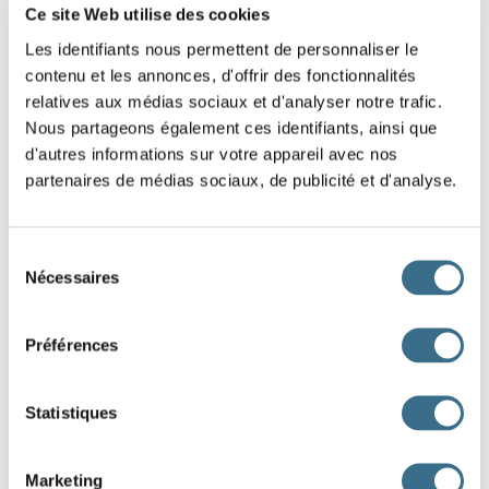
Quel est l’infinitif de « émue » ?
Ce site Web utilise des cookies
Les identifiants nous permettent de personnaliser le
Quel est le groupe de cet infinitif ? Réponse :
contenu et les annonces, d'offrir des fonctionnalités
relatives aux médias sociaux et d'analyser notre trafic.
Nous partageons également ces identifiants, ainsi que
5.
Mets cette phrase à la voix passive.
d'autres informations sur votre appareil avec nos
Les gros paons ont reconnu les arrivants.
partenaires de médias sociaux, de publicité et d'analyse.
6.
Mets à la voix active.
Sélection
Les arrivants furent reconnus par les gros paons.
Nécessaires
du
consentement
Préférences
9.
Écris au futur simple puis au futur antérieur la phrase
suivante.
Le poulailler se réveilla en sursaut.
Statistiques
Futur simple :
Marketing
Futur antérieur :