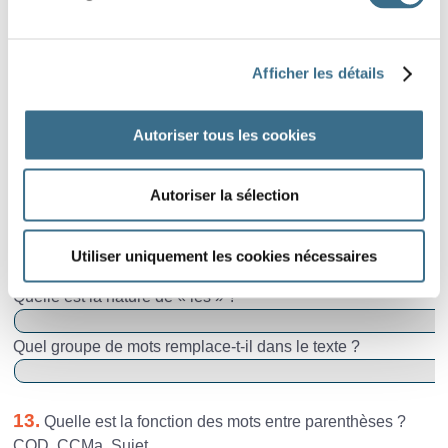
10.
Afficher les détails
Écris au passé simple la phrase suivante.
Ils les accueillent par un formidable coup de trompette.
Autoriser tous les cookies
11.
Mets cette phrase au pluriel.
Autoriser la sélection
La poule qui s’endormait se réveille en sursaut.
Utiliser uniquement les cookies nécessaires
12.
Ils les accueillent.
Quelle est la nature de « les » ?
Quel groupe de mots remplace-t-il dans le texte ?
13.
Quelle est la fonction des mots entre parenthèses ?
COD, CCMa, Sujet