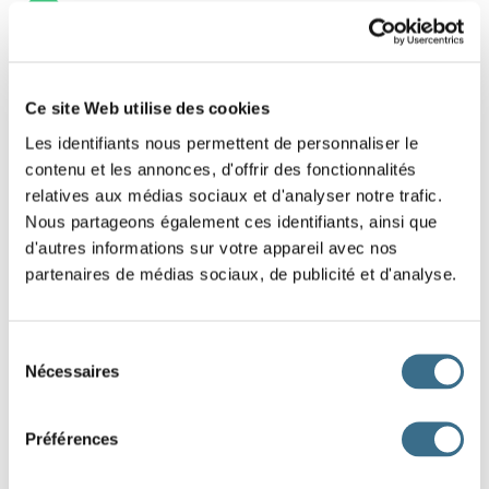
15
1 - French Game - shuffled letters: The
Ce site Web utilise des cookies
adverbs
Les identifiants nous permettent de personnaliser le
contenu et les annonces, d'offrir des fonctionnalités
Find that french adverb, put the letters in the
relatives aux médias sociaux et d'analyser notre trafic.
right order.
Nous partageons également ces identifiants, ainsi que
d'autres informations sur votre appareil avec nos
partenaires de médias sociaux, de publicité et d'analyse.
D
O
T
M
E
C
U
N
E
DONE!
Sélection
Nécessaires
du
consentement
Préférences