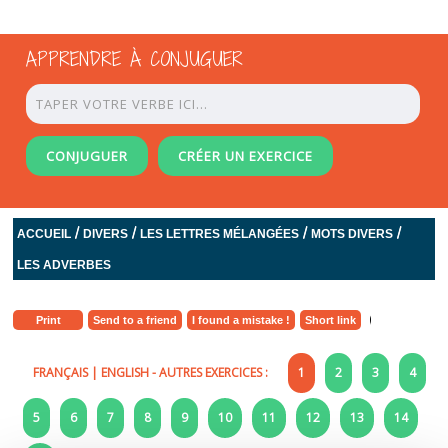
APPRENDRE À CONJUGUER
CONJUGUER
CRÉER UN EXERCICE
/
/
/
/
ACCUEIL
DIVERS
LES LETTRES MÉLANGÉES
MOTS DIVERS
LES ADVERBES
Print
Send to a friend
I found a mistake !
Short link
FRANÇAIS
|
ENGLISH
- AUTRES EXERCICES :
1
2
3
4
5
6
7
8
9
10
11
12
13
14