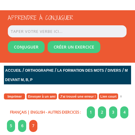
APPRENDRE À CONJUGUER
CONJUGUER
CRÉER UN EXERCICE
/
/
/
/
ACCUEIL
ORTHOGRAPHE
LA FORMATION DES MOTS
DIVERS
M
DEVANT M, B, P
Imprimer
Envoyer à un ami
J'ai trouvé une erreur !
Lien court
FRANÇAIS
|
ENGLISH
- AUTRES EXERCICES :
1
2
3
4
5
6
7