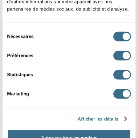
d'autres informations sur votre appareil avec nos
partenaires de médias sociaux, de publicité et d'analyse.
une te
tacule
Sélection
une pe
dule
Nécessaires
du
consentement
un co
plice
Préférences
une e
preinte
Statistiques
du cha
pagne
Marketing
un pa
tin
Afficher les détails
Autoriser tous les cookies