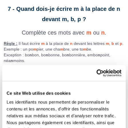
7 - Quand dois-je écrire m à la place de n
devant m, b, p ?
Complète ces mots avec
m
ou
n
.
Règle :
Il faut écrire
m
à la place de
n
devant les lettres
m
,
b
et
p
.
Exemple : un po
m
pier, une cha
m
bre, une to
m
be.
Exception : bo
n
bon, bo
n
bonne, bo
n
bonnière, embo
n
point,
néa
n
moins.
une colo
be
Ce site Web utilise des cookies
to
ber
Les identifiants nous permettent de personnaliser le
contenu et les annonces, d'offrir des fonctionnalités
Mon o
cle
relatives aux médias sociaux et d'analyser notre trafic.
Nous partageons également ces identifiants, ainsi que
un came
bert