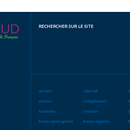
RECHERCHER SUR LE SITE
Accents
Adjectifs
A
Articles
Compléments
C
Contraire
Couleurs
D
Forme interrogative
Forme négative
F