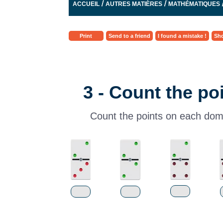
/
/
ACCUEIL
AUTRES MATIÈRES
MATHÉMATIQUES
Print
Send to a friend
I found a mistake !
Sho
3 - Count the p
Count the points on each dom