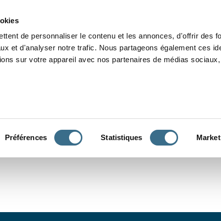
Grammaire
Orthographe
Dictée
Lecture
Vocabulaire
Divers
Par
ookies
ttent de personnaliser le contenu et les annonces, d'offrir des f
ux et d'analyser notre trafic. Nous partageons également ces ide
tions sur votre appareil avec nos partenaires de médias sociaux, 
CONJUGUER
Préférences
Statistiques
Market