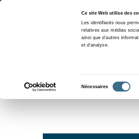
Accueil
Conjugaison
Ce site Web utilise des c
Les identifiants nous perme
relatives aux médias socia
ainsi que d'autres informa
et d'analyse.
APPRENDRE À CONJUGUER
Sélection
Nécessaires
du
consentement