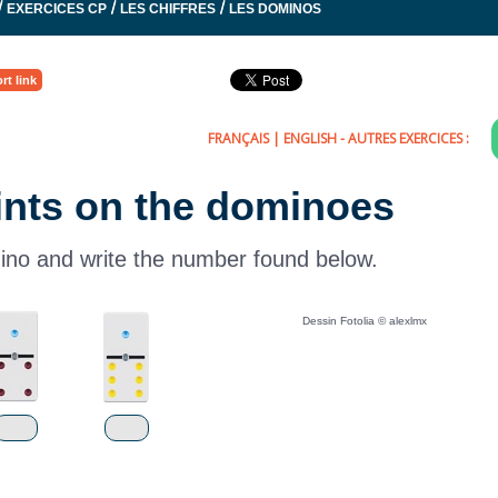
/
/
/
EXERCICES CP
LES CHIFFRES
LES DOMINOS
rt link
FRANÇAIS
|
ENGLISH
- AUTRES EXERCICES :
oints on the dominoes
ino and write the number found below.
Dessin Fotolia © alexlmx