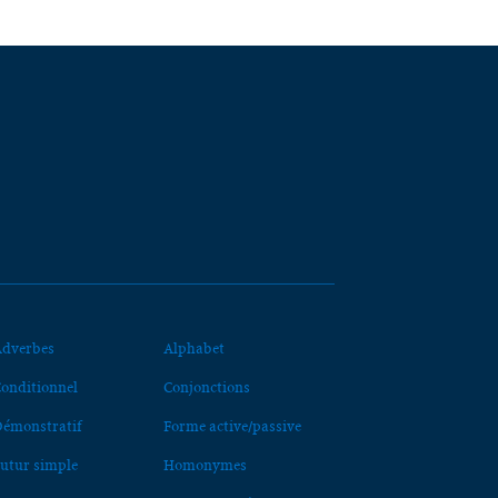
dverbes
Alphabet
onditionnel
Conjonctions
émonstratif
Forme active/passive
utur simple
Homonymes