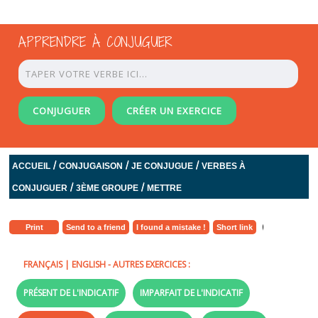
APPRENDRE À CONJUGUER
CONJUGUER
CRÉER UN EXERCICE
/
/
/
ACCUEIL
CONJUGAISON
JE CONJUGUE
VERBES À
/
/
CONJUGUER
3ÈME GROUPE
METTRE
Print
Send to a friend
I found a mistake !
Short link
FRANÇAIS
|
ENGLISH
- AUTRES EXERCICES :
PRÉSENT DE L'INDICATIF
IMPARFAIT DE L'INDICATIF