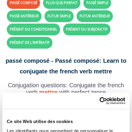
PASSÉ COMPOSÉ
PLUS-QUE-PARFAIT
PASSÉ SIMPLE
PASSÉ ANTÉRIEUR
FUTUR SIMPLE
FUTUR ANTÉRIEUR
PRÉSENT DU CONDITIONNEL
PRÉSENT DU SUBJONCTIF
PRÉSENT DE L'IMPÉRATIF
passé composé - Passé composé: Learn to
conjugate the french verb mettre
Conjugation questions: Conjugate the french
verb
mettre
with perfect tense
Create your exercises with the verbs and tenses of your choice,
click here!
Question 1.
Ce site Web utilise des cookies
mettre - Indicatif Passé composé
Les identifiants nous permettent de personnaliser le