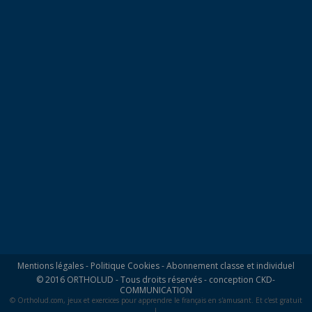
Mentions légales
-
Politique Cookies
-
Abonnement classe et individuel
© 2016 ORTHOLUD - Tous droits réservés - conception
CKD-
COMMUNICATION
© Ortholud.com, jeux et exercices pour apprendre le français en s'amusant. Et c'est gratuit
!