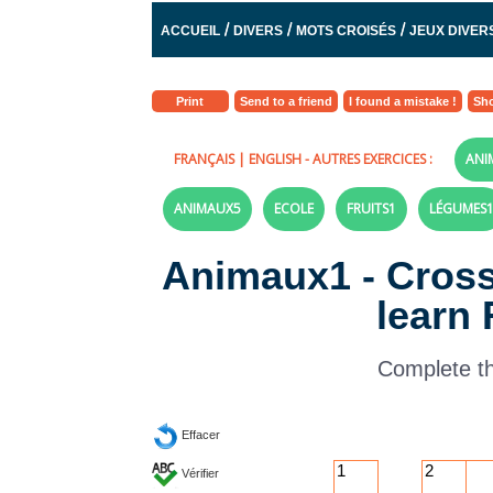
/
/
/
ACCUEIL
DIVERS
MOTS CROISÉS
JEUX DIVER
Print
Send to a friend
I found a mistake !
Sho
FRANÇAIS
|
ENGLISH
- AUTRES EXERCICES :
ANI
ANIMAUX5
ECOLE
FRUITS1
LÉGUMES
Animaux1 - Cross
learn
Complete th
Effacer
1
2
Vérifier