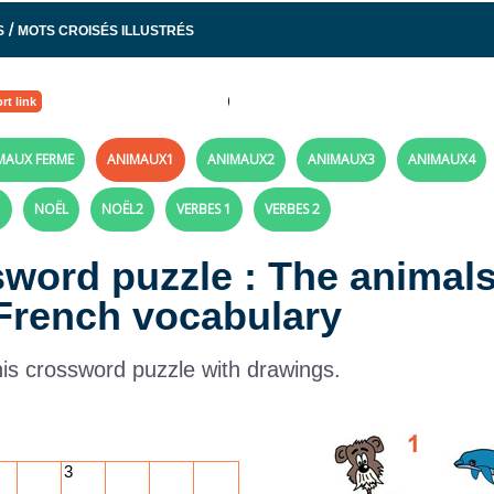
/
S
MOTS CROISÉS ILLUSTRÉS
rt link
MAUX FERME
ANIMAUX1
ANIMAUX2
ANIMAUX3
ANIMAUX4
1
NOËL
NOËL2
VERBES 1
VERBES 2
word puzzle : The animals
 French vocabulary
is crossword puzzle with drawings.
3