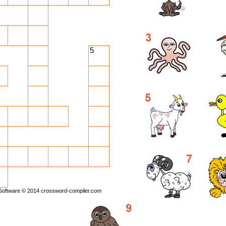
5
Software © 2014
crossword-compiler.com