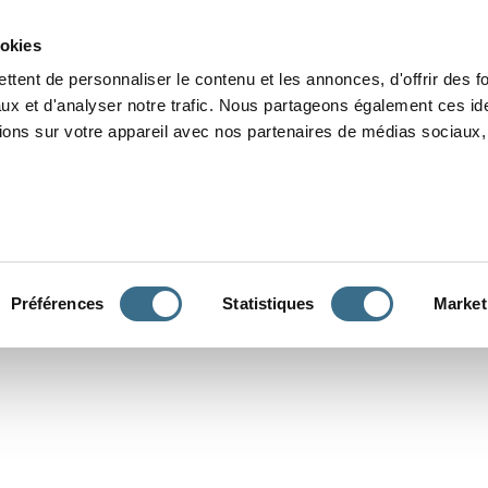
Grammaire
Orthographe
Dictée
Lecture
Vocabulaire
Divers
Par
ookies
ttent de personnaliser le contenu et les annonces, d'offrir des f
ux et d'analyser notre trafic. Nous partageons également ces ide
tions sur votre appareil avec nos partenaires de médias sociaux, 
CONJUGUER
Préférences
Statistiques
Market