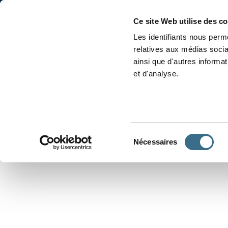
Accueil
Conjugaison
Ce site Web utilise des c
Les identifiants nous perme
relatives aux médias socia
ainsi que d'autres informa
et d'analyse.
APPRENDRE À CONJUGUER
Sélection
Nécessaires
du
consentement