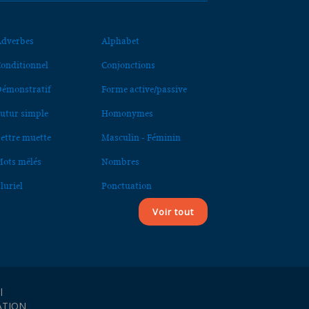
dverbes
Alphabet
onditionnel
Conjonctions
émonstratif
Forme active/passive
utur simple
Homonymes
ettre muette
Masculin - Féminin
ots mêlés
Nombres
luriel
Ponctuation
Voir tout
l
ATION