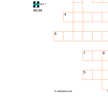
Mot ?
00:00
4
6
7
8
9
© ortholud.com