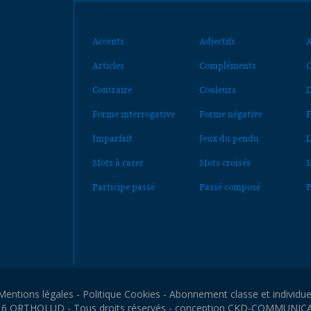
Accents
Adjectifs
A
Articles
Compléments
C
Contraire
Couleurs
D
Forme interrogative
Forme négative
F
Imparfait
Jeux du pendu
L
Mots à caser
Mots croisés
M
Participe passé
Passé composé
P
Mentions légales
-
Politique Cookies
-
Abonnement classe et individue
6 ORTHOLUD - Tous droits réservés - conception
CKD-COMMUNIC