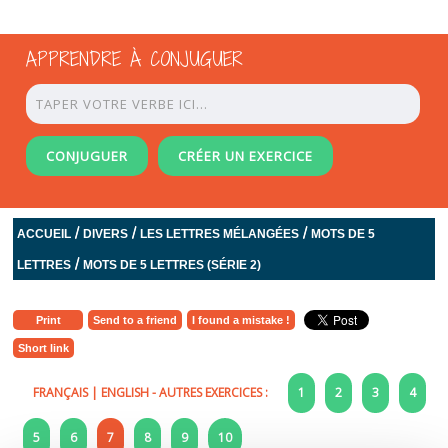
APPRENDRE À CONJUGUER
CONJUGUER
CRÉER UN EXERCICE
/
/
/
ACCUEIL
DIVERS
LES LETTRES MÉLANGÉES
MOTS DE 5
/
LETTRES
MOTS DE 5 LETTRES (SÉRIE 2)
Print
Send to a friend
I found a mistake !
Short link
FRANÇAIS
|
ENGLISH
- AUTRES EXERCICES :
1
2
3
4
5
6
7
8
9
10