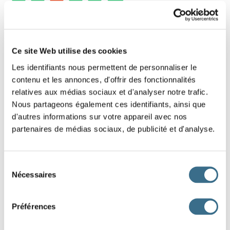
7 - Learn french: Find the word - Word of 5
letters
Ce site Web utilise des cookies
Les identifiants nous permettent de personnaliser le
Put the letters on the right order (drags the
contenu et les annonces, d'offrir des fonctionnalités
letters)
relatives aux médias sociaux et d'analyser notre trafic.
Hint: Pierre
Nous partageons également ces identifiants, ainsi que
d'autres informations sur votre appareil avec nos
partenaires de médias sociaux, de publicité et d'analyse.
R
O
E
C
H
DONE!
Sélection
Nécessaires
du
consentement
Préférences