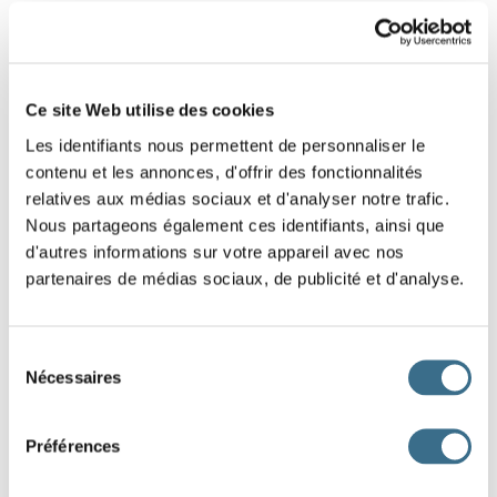
2 - Lettres mélangées : Mot de 5 lettres
Replace dans le bon ordre les lettres de ce
Ce site Web utilise des cookies
mot.
Les identifiants nous permettent de personnaliser le
Indice : Fabrique
contenu et les annonces, d'offrir des fonctionnalités
relatives aux médias sociaux et d'analyser notre trafic.
U
S
E
N
I
Nous partageons également ces identifiants, ainsi que
d'autres informations sur votre appareil avec nos
partenaires de médias sociaux, de publicité et d'analyse.
DONE!
Sélection
Nécessaires
du
consentement
Préférences