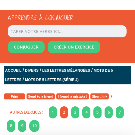
APPRENDRE À CONJUGUER
CONJUGUER
CRÉER UN EXERCICE
/
/
/
ACCUEIL
DIVERS
LES LETTRES MÉLANGÉES
MOTS DE 5
/
LETTRES
MOTS DE 5 LETTRES (SÉRIE 4)
Print
Send to a friend
I found a mistake !
Short link
AUTRES EXERCICES :
1
2
3
4
5
6
7
8
9
10