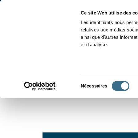
Accueil
Conjugaison
Ce site Web utilise des c
Les identifiants nous perme
relatives aux médias socia
ainsi que d'autres informa
et d'analyse.
APPRENDRE À CONJUGUER
Sélection
Nécessaires
du
consentement