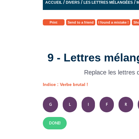
/
/
/
ACCUEIL
DIVERS
LES LETTRES MÉLANGÉES
M
Print
Send to a friend
I found a mistake !
Sho
9 - Lettres mélan
Replace les lettres
Indice : Verbe brutal !
G
L
I
F
R
DONE!