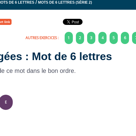
/
OTS DE 6 LETTRES
MOTS DE 6 LETTRES (SÉRIE 2)
rt link
AUTRES EXERCICES :
1
2
3
4
5
6
gées : Mot de 6 lettres
 de ce mot dans le bon ordre.
E