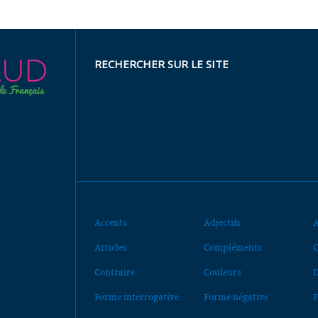
RECHERCHER SUR LE SITE
Accents
Adjectifs
A
Articles
Compléments
C
Contraire
Couleurs
D
Forme interrogative
Forme négative
F