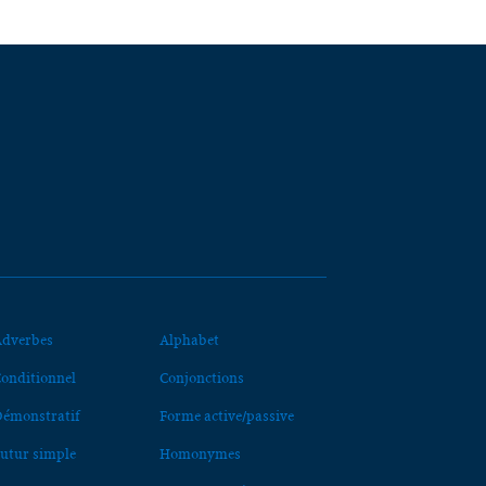
dverbes
Alphabet
onditionnel
Conjonctions
émonstratif
Forme active/passive
utur simple
Homonymes