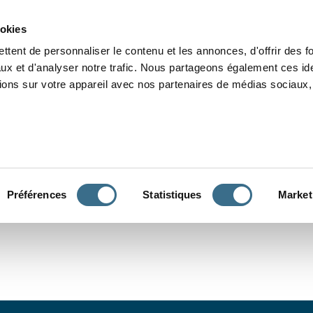
Grammaire
Orthographe
Dictée
Lecture
Vocabulaire
Divers
Par
ookies
ttent de personnaliser le contenu et les annonces, d'offrir des f
ux et d'analyser notre trafic. Nous partageons également ces ide
tions sur votre appareil avec nos partenaires de médias sociaux, 
CONJUGUER
Préférences
Statistiques
Market