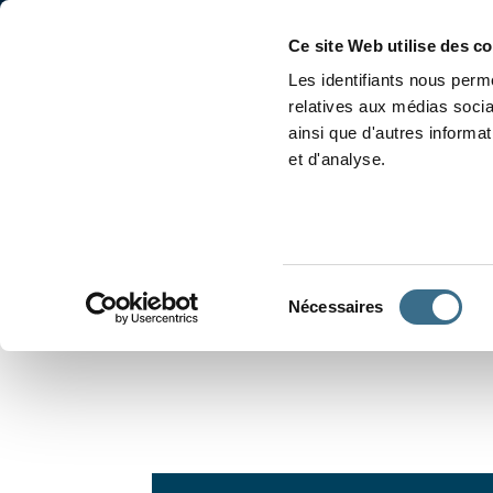
Accueil
Conjugaison
Ce site Web utilise des c
Les identifiants nous perme
relatives aux médias socia
ainsi que d'autres informa
et d'analyse.
APPRENDRE À CONJUGUER
Sélection
Nécessaires
du
consentement