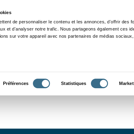
Grammaire
Orthographe
Dictée
Lecture
Vocabulaire
Divers
Par
ookies
ttent de personnaliser le contenu et les annonces, d'offrir des f
ux et d'analyser notre trafic. Nous partageons également ces ide
tions sur votre appareil avec nos partenaires de médias sociaux, 
CONJUGUER
Préférences
Statistiques
Market