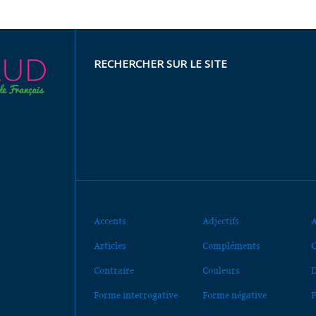
RECHERCHER SUR LE SITE
Accents
Adjectifs
A
Articles
Compléments
C
Contraire
Couleurs
D
Forme interrogative
Forme négative
F