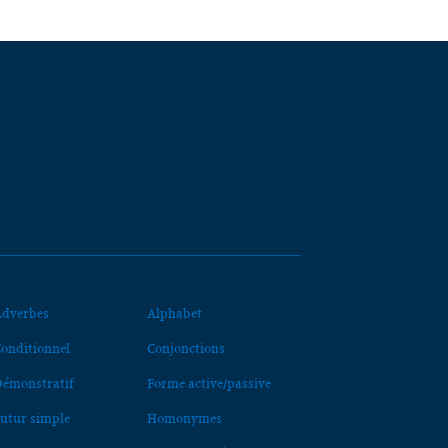
dverbes
Alphabet
onditionnel
Conjonctions
émonstratif
Forme active/passive
utur simple
Homonymes