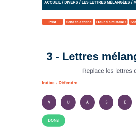
/
/
/
ACCUEIL
DIVERS
LES LETTRES MÉLANGÉES
M
Print
Send to a friend
I found a mistake !
Sho
3 - Lettres mélan
Replace les lettres
Indice : Défendre
V
U
A
S
E
DONE!