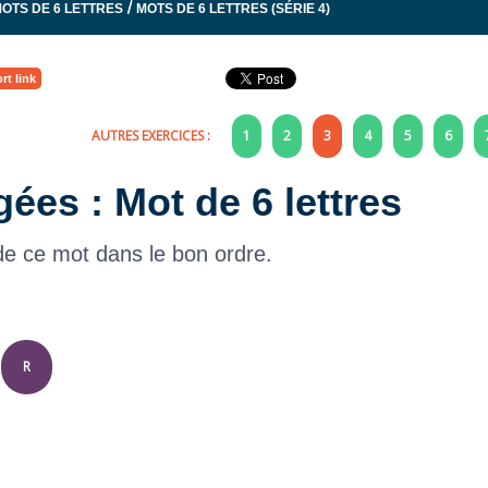
/
OTS DE 6 LETTRES
MOTS DE 6 LETTRES (SÉRIE 4)
rt link
AUTRES EXERCICES :
1
2
3
4
5
6
gées : Mot de 6 lettres
 de ce mot dans le bon ordre.
R