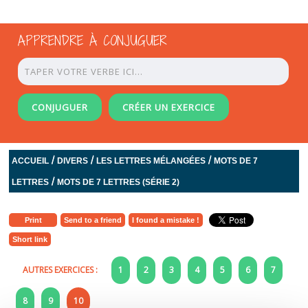
APPRENDRE À CONJUGUER
CONJUGUER
CRÉER UN EXERCICE
/
/
/
ACCUEIL
DIVERS
LES LETTRES MÉLANGÉES
MOTS DE 7
/
LETTRES
MOTS DE 7 LETTRES (SÉRIE 2)
Print
Send to a friend
I found a mistake !
Short link
AUTRES EXERCICES :
1
2
3
4
5
6
7
8
9
10