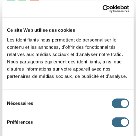
10 - Lettres mélangées : Mot de 7 lettres
Replace les lettres de ce mot dans le bon
Ce site Web utilise des cookies
ordre.
Les identifiants nous permettent de personnaliser le
contenu et les annonces, d'offrir des fonctionnalités
Indice : Salade
relatives aux médias sociaux et d'analyser notre trafic.
Nous partageons également ces identifiants, ainsi que
A
S
R
C
E
O
L
d'autres informations sur votre appareil avec nos
partenaires de médias sociaux, de publicité et d'analyse.
DONE!
Sélection
Nécessaires
du
consentement
Préférences