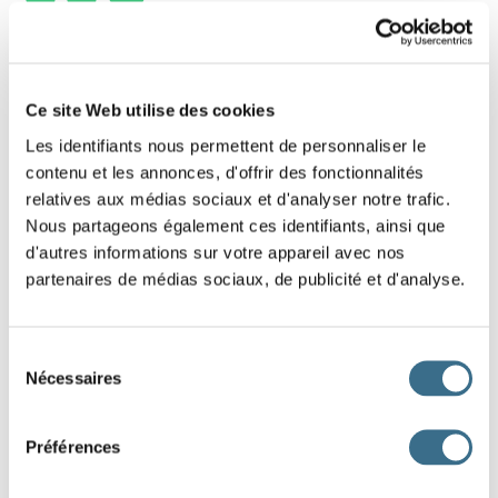
1 - Lettres mélangées : Mot de 8 lettres
Replace les lettres de ce mot dans le bon
Ce site Web utilise des cookies
ordre.
Les identifiants nous permettent de personnaliser le
contenu et les annonces, d'offrir des fonctionnalités
Indice : À déplacer
relatives aux médias sociaux et d'analyser notre trafic.
Nous partageons également ces identifiants, ainsi que
M
B
V
O
E
L
A
I
d'autres informations sur votre appareil avec nos
partenaires de médias sociaux, de publicité et d'analyse.
DONE!
Sélection
Nécessaires
du
consentement
Préférences