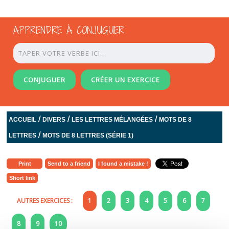
APPRENDRE À CONJUGUER
CONJUGUER
CRÉER UN EXERCICE
/
/
/
ACCUEIL
DIVERS
LES LETTRES MÉLANGÉES
MOTS DE 8
/
LETTRES
MOTS DE 8 LETTRES (SÉRIE 1)
Print
Send to a friend
I found a mistake !
Short link
AUTRES EXERCICES :
1
2
3
4
5
6
7
8
9
10