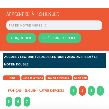
APPRENDRE À CONJUGUER
CONJUGUER
CRÉER UN EXERCICE
/
/
/
/
ACCUEIL
LECTURE
JEUX DE LECTURE
JEUX DIVERS (2)
LE
MOT EN DOUBLE
Print
Send to a friend
I found a mistake !
Short link
FRANÇAIS
|
ENGLISH
- AUTRES EXERCICES :
1
2
3
4
5
6
7