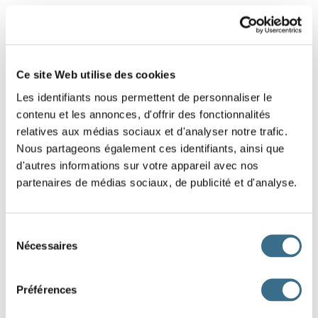
2 - Learn french : The double word
Among these words is the one that is written
twice. Click on these two words and valid.
Ce site Web utilise des cookies
Les identifiants nous permettent de personnaliser le
contenu et les annonces, d'offrir des fonctionnalités
poire
voile
souci
sirop
sinon
rotin
relatives aux médias sociaux et d'analyser notre trafic.
Nous partageons également ces identifiants, ainsi que
soifs
radio
point
piano
ortie
obéir
d'autres informations sur votre appareil avec nos
nocif
micro
logis
radio
bisou
gigot
partenaires de médias sociaux, de publicité et d'analyse.
froid
folie
foire
filou
doigt
colis
Sélection
choix
chiot
bison
bijou
Nécessaires
du
consentement
DONE!
Préférences