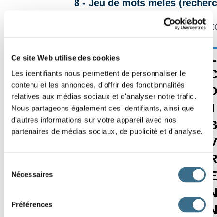
8 - Jeu de mots mêlés (recherc
Dans cette grille, retrouve t
P
S
E
A
G
U
L
Effacer
Ce site Web utilise des cookies
G
A
H
A
T
E
Les identifiants nous permettent de personnaliser le
Vérifier
contenu et les annonces, d'offrir des fonctionnalités
F
R
W
O
S
H
Mot ?
relatives aux médias sociaux et d'analyser notre trafic.
00:00
S
O
E
S
P
Y
I
Nous partageons également ces identifiants, ainsi que
d'autres informations sur votre appareil avec nos
N
H
H
A
N
H
partenaires de médias sociaux, de publicité et d'analyse.
O
X
F
J
S
H
V
U
M
A
S
T
E
Sélection
T
P
E
O
P
L
E
Nécessaires
du
consentement
S
N
O
W
M
A
Préférences
G
T
E
E
T
H