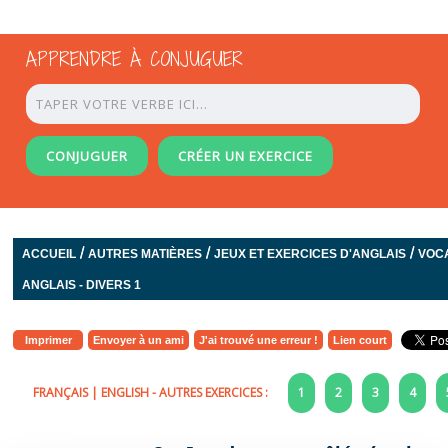
APPRENDRE À CONJUGUER
CONJUGUER
CRÉER UN EXERCICE
/
/
/
ACCUEIL
AUTRES MATIÈRES
JEUX ET EXERCICES D'ANGLAIS
VOC
ANGLAIS - DIVERS 1
Imprimer
Envoyer à un ami
J'ai trouvé une erreur !
Lien court
FRANÇAIS
|
ENGLISH
- AUTRES EXERCICES :
1
2
3
4