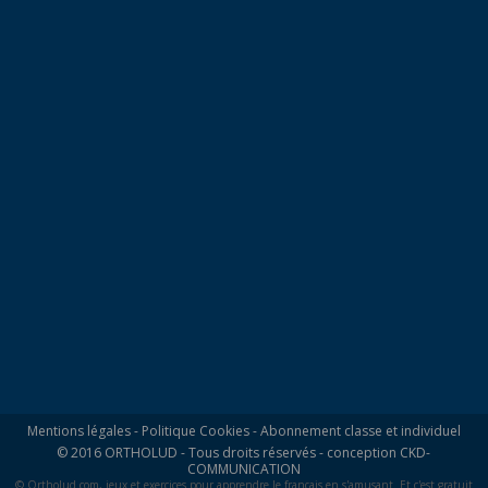
Mentions légales
-
Politique Cookies
-
Abonnement classe et individuel
© 2016 ORTHOLUD - Tous droits réservés - conception
CKD-
COMMUNICATION
© Ortholud.com, jeux et exercices pour apprendre le français en s'amusant. Et c'est gratuit