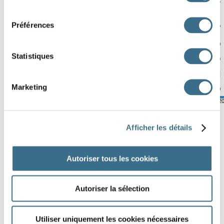
consentement
F
Z
O
R
O
V
I
I
Préférences
E
Q
W
C
L
S
Y
V
T
G
J
H
D
N
H
Q
Statistiques
J
B
L
A
B
E
L
D
O
O
N
S
G
C
O
N
Marketing
V
J
D
E
G
P
R
O
© ortholud.com
Software © 2
Afficher les détails
Autoriser tous les cookies
Autoriser la sélection
Utiliser uniquement les cookies nécessaires