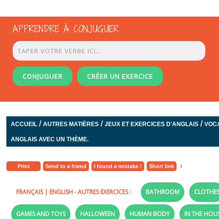
APPRENDRE À CONJUGUER
CONJUGUER
CRÉER UN EXERCICE
/
/
/
ACCUEIL
AUTRES MATIÈRES
JEUX ET EXERCICES D'ANGLAIS
VOC
ANGLAIS AVEC UN THÈME.
Print
Send to a friend
I found a mistake !
Short link
FRANÇAIS
|
ENGLISH
- AUTRES EXERCICES :
BATHROOM
CLOTHE
GAMES AND TOYS
HALLOWEEN
HUMAN BODY
IN THE HOU