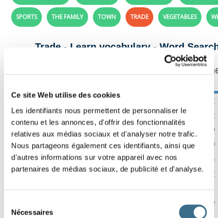
SPORTS
THE FAMILY
TOWN
TRADE
VEGETABLES
W
Trade - Learn vocabulary - Word Searc
In this grid, finds all t
Ce site Web utilise des cookies
S
A
L
E
E
P
F
R
Effacer
Les identifiants nous permettent de personnaliser le
D
J
P
C
Z
G
J
R
Vérifier
contenu et les annonces, d'offrir des fonctionnalités
M
E
I
D
C
H
E
O
relatives aux médias sociaux et d'analyser notre trafic.
Mot ?
E
R
P
C
Z
M
R
Q
Nous partageons également ces identifiants, ainsi que
00:00
d'autres informations sur votre appareil avec nos
P
X
R
A
O
O
D
G
partenaires de médias sociaux, de publicité et d'analyse.
C
O
P
T
R
K
T
R
H
V
S
E
S
T
F
L
E
U
H
P
N
X
M
D
Sélection
Nécessaires
du
C
Z
G
U
S
S
M
E