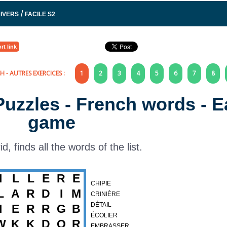
/
IVERS
FACILE S2
rt link
SH
- AUTRES EXERCICES :
1
2
3
4
5
6
7
8
Puzzles - French words - 
game
rid, finds all the words of the list.
I
L
L
E
R
E
CHIPIE
L
A
R
D
I
M
CRINIÈRE
DÉTAIL
I
E
R
R
G
B
ÉCOLIER
W
K
K
D
O
R
EMBRASSER