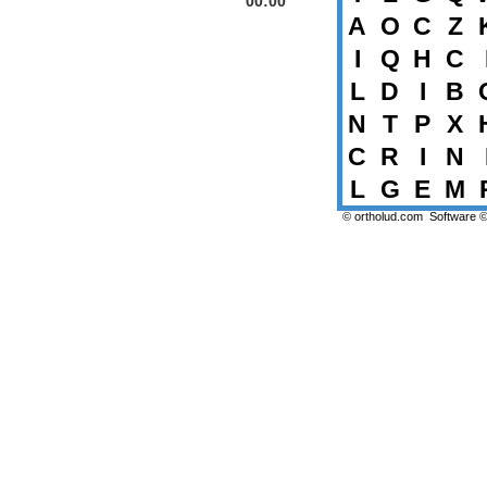
00:00
A
O
C
Z
I
Q
H
C
L
D
I
B
N
T
P
X
C
R
I
N
L
G
E
M
© ortholud.com
Software 