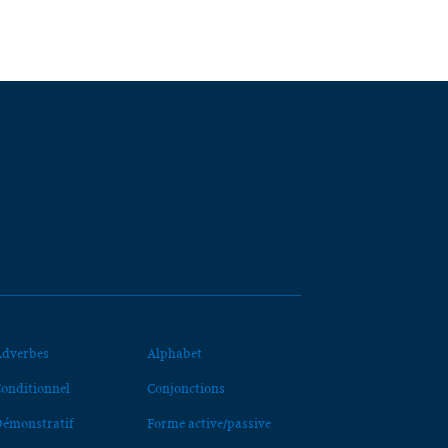
dverbes
Alphabet
onditionnel
Conjonctions
émonstratif
Forme active/passive