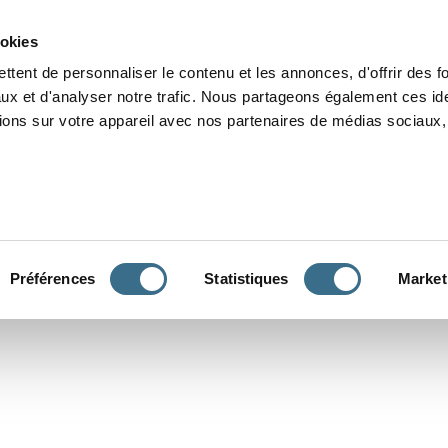
Grammaire
Orthographe
Dictée
Lecture
Vocabulaire
Divers
Par
ookies
ttent de personnaliser le contenu et les annonces, d'offrir des f
ux et d'analyser notre trafic. Nous partageons également ces ide
tions sur votre appareil avec nos partenaires de médias sociaux, 
CONJUGUER
Préférences
Statistiques
Market