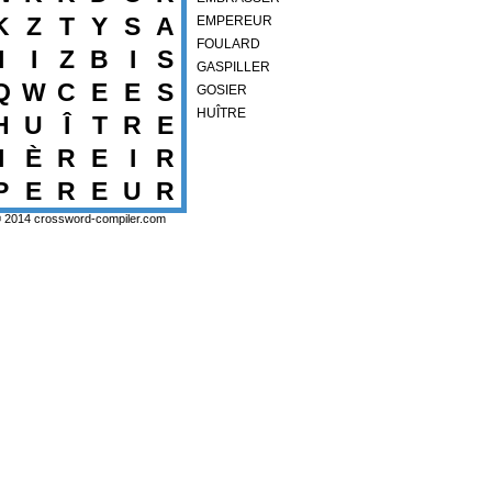
K
Z
T
Y
S
A
EMPEREUR
FOULARD
I
I
Z
B
I
S
GASPILLER
Q
W
C
E
E
S
GOSIER
HUÎTRE
H
U
Î
T
R
E
I
È
R
E
I
R
P
E
R
E
U
R
© 2014
crossword-compiler.com