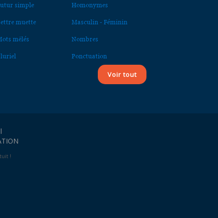
utur simple
Homonymes
ettre muette
Masculin - Féminin
ots mêlés
Nombres
luriel
Ponctuation
Voir tout
l
ATION
uit !