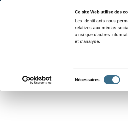
Accueil
Conjugaison
Ce site Web utilise des c
Les identifiants nous perme
relatives aux médias socia
ainsi que d'autres informa
et d'analyse.
APPRENDRE À CONJUGUER
Sélection
Nécessaires
du
consentement