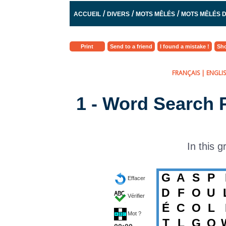
/
/
/
ACCUEIL
DIVERS
MOTS MÊLÉS
MOTS MÊLÉS D
Print
Send to a friend
I found a mistake !
Sho
FRANÇAIS
|
ENGLI
1 - Word Search 
In this g
G
A
S
P
Effacer
D
F
O
U
Vérifier
É
C
O
L
Mot ?
T
L
G
Q