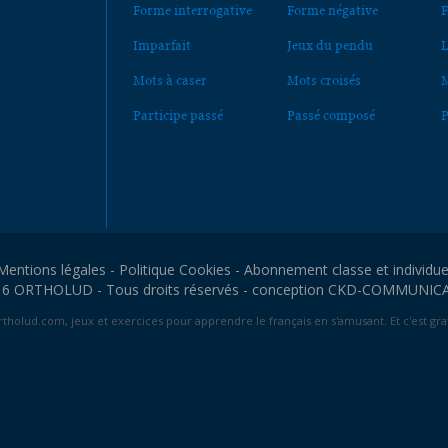
Forme interrogative
Forme négative
F
Imparfait
Jeux du pendu
L
Mots à caser
Mots croisés
M
Participe passé
Passé composé
P
Mentions légales
-
Politique Cookies
-
Abonnement classe et individue
6 ORTHOLUD - Tous droits réservés - conception
CKD-COMMUNIC
tholud.com, jeux et exercices pour apprendre le français en s'amusant. Et c'est grat