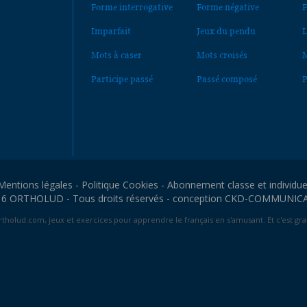
Forme interrogative
Forme négative
F
Imparfait
Jeux du pendu
L
Mots à caser
Mots croisés
M
Participe passé
Passé composé
P
Mentions légales
-
Politique Cookies
-
Abonnement classe et individue
6 ORTHOLUD - Tous droits réservés - conception
CKD-COMMUNIC
tholud.com, jeux et exercices pour apprendre le français en s'amusant. Et c'est grat