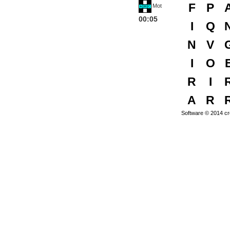
F
P
Mot
00:05
I
Q
N
V
I
O
R
I
A
R
Software © 2014
cr