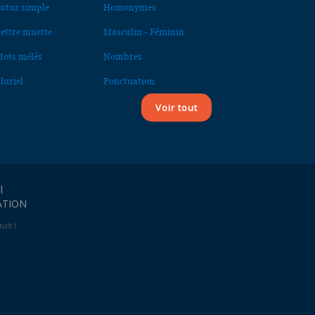
utur simple
Homonymes
ettre muette
Masculin - Féminin
ots mêlés
Nombres
luriel
Ponctuation
Voir tout
l
ATION
uit !