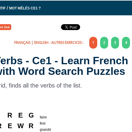
/
ITIF
MOT MÊLÉS CE1 ?
rt link
FRANÇAIS
|
ENGLISH
- AUTRES EXERCICES :
1
2
3
4
 Verbs - Ce1 - Learn French
with Word Search Puzzles
rid, finds all the verbs of the list.
I
R
E
G
faire
finir
R
E
W
R
grandir