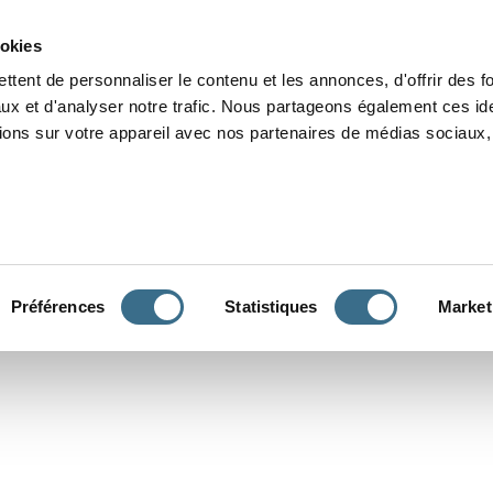
Grammaire
Orthographe
Dictée
Lecture
Vocabulaire
Divers
Par
ookies
ttent de personnaliser le contenu et les annonces, d'offrir des f
ux et d'analyser notre trafic. Nous partageons également ces ide
tions sur votre appareil avec nos partenaires de médias sociaux, 
CONJUGUER
Préférences
Statistiques
Market