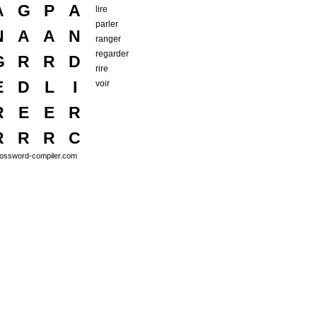
A
G
P
A
lire
parler
N
A
A
N
ranger
regarder
G
R
R
D
rire
E
D
L
I
voir
R
E
E
R
R
R
R
C
ossword-compiler.com