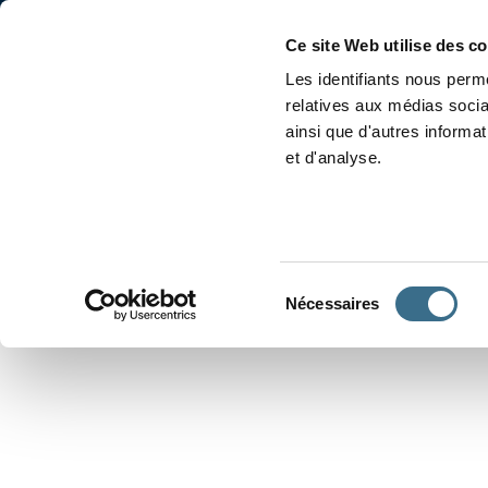
Accueil
Conjugaison
Ce site Web utilise des c
Les identifiants nous perme
relatives aux médias socia
ainsi que d'autres informa
et d'analyse.
APPRENDRE À CONJUGUER
Sélection
Nécessaires
du
consentement