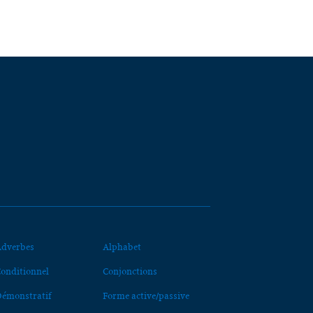
dverbes
Alphabet
onditionnel
Conjonctions
émonstratif
Forme active/passive