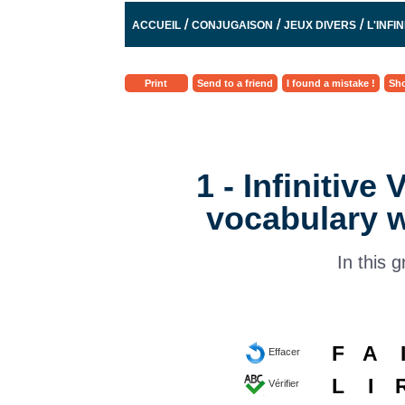
/
/
/
ACCUEIL
CONJUGAISON
JEUX DIVERS
L'INFIN
Print
Send to a friend
I found a mistake !
Sho
1 - Infinitive
vocabulary 
In this g
F
A
Effacer
L
I
Vérifier