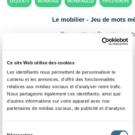
LES JOUETS
MOYEN-ÂGE
MOYEN-ÂGE (2)
PAYS D'EUROPE
Le mobilier - Jeu de mots m
Dans cette grille, retrouve t
P
C
B
O
N
N
E
T
I
È
Effacer
F
O
H
L
K
Y
E
F
A
U
Ce site Web utilise des cookies
Vérifier
Les identifiants nous permettent de personnaliser le
V
N
R
I
N
F
Z
N
T
C
Mot
contenu et les annonces, d'offrir des fonctionnalités
00:05
J
F
G
T
F
B
O
W
F
L
relatives aux médias sociaux et d'analyser notre trafic.
A
I
M
U
A
F
D
X
F
V
Nous partageons également ces identifiants, ainsi que
d'autres informations sur votre appareil avec nos
C
T
B
Q
V
N
O
C
F
K
partenaires de médias sociaux, de publicité et d'analyse.
O
U
T
C
W
A
T
N
H
B
M
R
A
K
O
D
I
M
N
A
Sélection
M
I
B
O
O
I
J
S
T
I