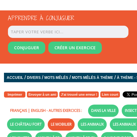
APPRENDRE À CONJUGUER
CONJUGUER
CRÉER UN EXERCICE
/
/
/
/
ACCUEIL
DIVERS
MOTS MÊLÉS
MOTS MÊLÉS À THÈME
À THÈME - 
Imprimer
Envoyer à un ami
J'ai trouvé une erreur !
Lien court
FRANÇAIS
|
ENGLISH
- AUTRES EXERCICES :
DANS LA VILLE
INSECT
LE CHÂTEAU FORT
LE MOBILIER
LES ANIMAUX
LES ANIMAUX 