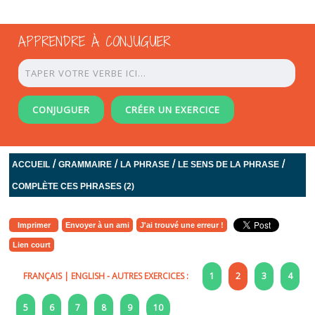
APPRENDRE À CONJUGUER
CONJUGUER
CRÉER UN EXERCICE
/
/
/
/
ACCUEIL
GRAMMAIRE
LA PHRASE
LE SENS DE LA PHRASE
COMPLÈTE CES PHRASES (2)
Imprimer
Envoyer à un ami
J'ai trouvé une erreur !
Lien court
FRANÇAIS
|
ENGLISH
- AUTRES EXERCICES :
1
2
3
4
5
6
7
8
9
10