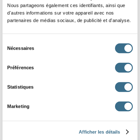
Nous partageons également ces identifiants, ainsi que
L'instituteur ordonne
d'autres informations sur votre appareil avec nos
partenaires de médias sociaux, de publicité et d'analyse.
Nous fêtons
À Pâques, on mange
Sélection
Nécessaires
du
La voiture se déplace
consentement
Les enfants descendent
Préférences
deux grandes villes.
des œufs en chocolat.
Statistiques
l'escalier en courant.
Noël en famille.
Marketing
à vive allure.
de faire moins de bruits.
Afficher les détails
J'AI TERMINÉ