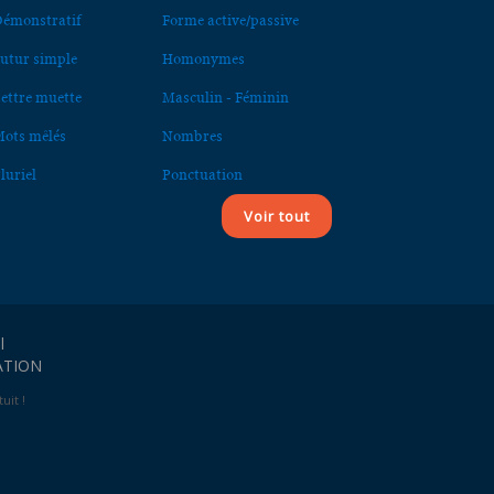
émonstratif
Forme active/passive
utur simple
Homonymes
ettre muette
Masculin - Féminin
ots mêlés
Nombres
luriel
Ponctuation
Voir tout
l
ATION
uit !