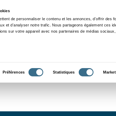
Grammaire
Orthographe
Dictée
Lecture
Vocabulaire
Divers
Par
ookies
ttent de personnaliser le contenu et les annonces, d'offrir des f
ux et d'analyser notre trafic. Nous partageons également ces ide
tions sur votre appareil avec nos partenaires de médias sociaux, 
CONJUGUER
Préférences
Statistiques
Market