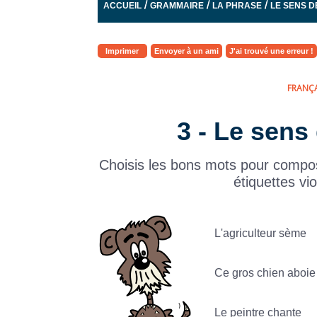
/
/
/
ACCUEIL
GRAMMAIRE
LA PHRASE
LE SENS D
Imprimer
Envoyer à un ami
J'ai trouvé une erreur !
FRANÇA
3 - Le sens
Choisis les bons mots pour compos
étiquettes vio
L'agriculteur sème
Ce gros chien aboie
Le peintre chante