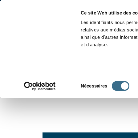
Accueil
Conjugaison
Ce site Web utilise des c
Les identifiants nous perme
relatives aux médias socia
ainsi que d'autres informa
et d'analyse.
APPRENDRE À CONJUGUER
Sélection
Nécessaires
du
consentement