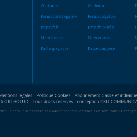
Contraire
Couleurs
D
Forme interrogative
Forme négative
F
Imparfait
Jeux du pendu
L
Mots à caser
Mots croisés
M
Participe passé
Passé composé
P
Mentions légales
-
Politique Cookies
-
Abonnement classe et individue
6 ORTHOLUD - Tous droits réservés - conception
CKD-COMMUNIC
tholud.com, jeux et exercices pour apprendre le français en s'amusant. Et c'est grat