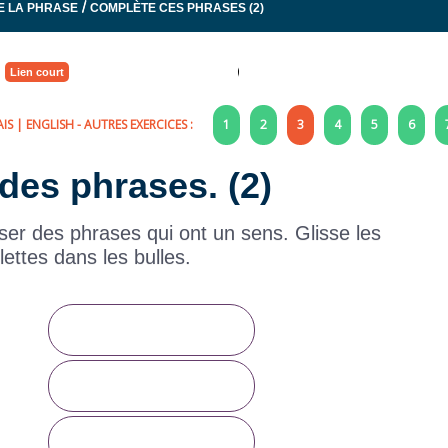
/
E LA PHRASE
COMPLÈTE CES PHRASES (2)
Lien court
IS
|
ENGLISH
- AUTRES EXERCICES :
1
2
3
4
5
6
 des phrases. (2)
er des phrases qui ont un sens. Glisse les
lettes dans les bulles.