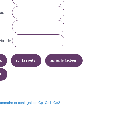
ois
déborde
e.
sur la route.
après le facteur.
t.
rammaire et conjugaison Cp, Ce1, Ce2