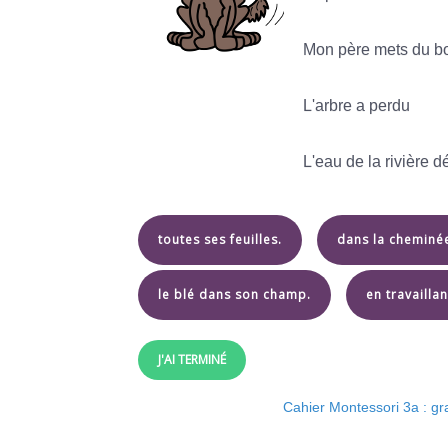
Mon père mets du b
L'arbre a perdu
L'eau de la rivière 
toutes ses feuilles.
dans la cheminé
le blé dans son champ.
en travaillan
J'AI TERMINÉ
Cahier Montessori 3a : g